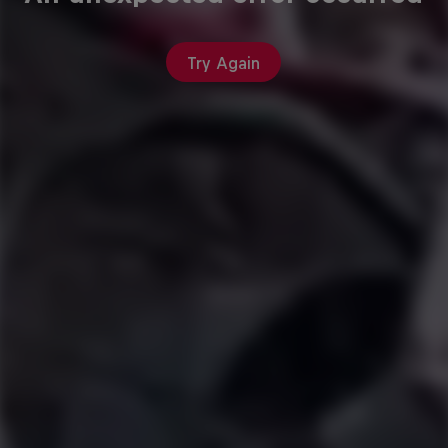
Try Again