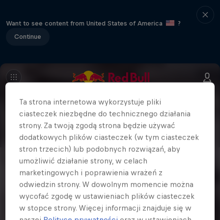
Want to see content from United States of America
?
Continue
Ta strona internetowa wykorzystuje pliki
ciasteczek niezbędne do technicznego działania
strony. Za twoją zgodą strona będzie używać
dodatkowych plików ciasteczek (w tym ciasteczek
stron trzecich) lub podobnych rozwiązań, aby
umożliwić działanie strony, w celach
marketingowych i poprawienia wrażeń z
odwiedzin strony. W dowolnym momencie można
wycofać zgodę w ustawieniach plików ciasteczek
w stopce strony. Więcej informacji znajduje się w
naszej
Polityce prywatności
oraz w ustawieniach