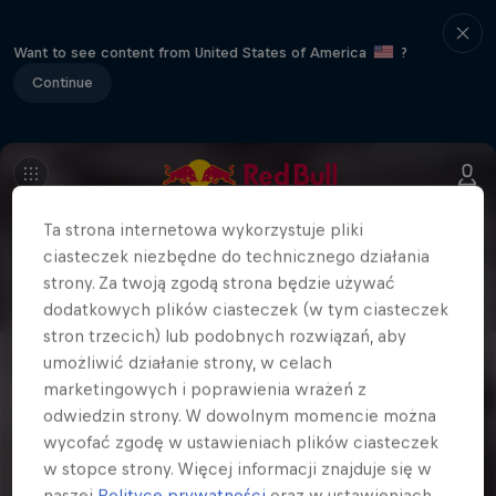
Want to see content from United States of America
?
Continue
Ta strona internetowa wykorzystuje pliki
ciasteczek niezbędne do technicznego działania
strony. Za twoją zgodą strona będzie używać
dodatkowych plików ciasteczek (w tym ciasteczek
stron trzecich) lub podobnych rozwiązań, aby
umożliwić działanie strony, w celach
marketingowych i poprawienia wrażeń z
odwiedzin strony. W dowolnym momencie można
wycofać zgodę w ustawieniach plików ciasteczek
w stopce strony. Więcej informacji znajduje się w
naszej
Polityce prywatności
oraz w ustawieniach