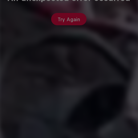
Try Again