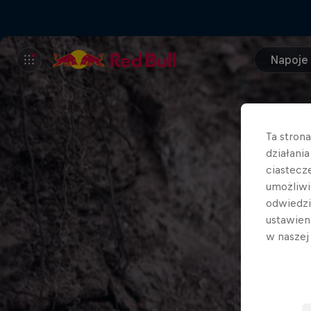
Napoje
Ta stron
działani
ciastecz
umożliwi
odwiedz
ustawien
w nasze