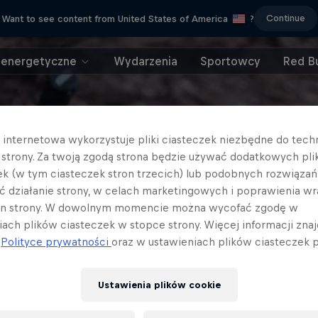
Continue
Want to see content from United States of America
?
 energetyczne
Wydarzenia
Sportowcy
Red Bu
a internetowa wykorzystuje pliki ciasteczek niezbędne do tec
a strony. Za twoją zgodą strona będzie używać dodatkowych pl
ek (w tym ciasteczek stron trzecich) lub podobnych rozwiązań
ć działanie strony, w celach marketingowych i poprawienia wr
in strony. W dowolnym momencie można wycofać zgodę w
iach plików ciasteczek w stopce strony. Więcej informacji znaj
j
Polityce prywatności
oraz w ustawieniach plików ciasteczek p
Ustawienia plików cookie