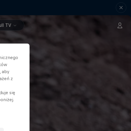
ll TV
hnicznego
ików
, aby
ażeń z
duje się
oniżej.