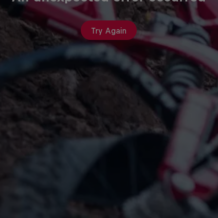
Try Again