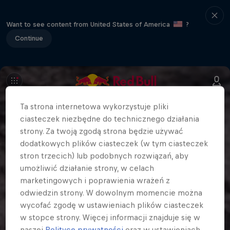
Want to see content from United States of America
?
Continue
Ta strona internetowa wykorzystuje pliki
ciasteczek niezbędne do technicznego działania
strony. Za twoją zgodą strona będzie używać
dodatkowych plików ciasteczek (w tym ciasteczek
stron trzecich) lub podobnych rozwiązań, aby
umożliwić działanie strony, w celach
marketingowych i poprawienia wrażeń z
odwiedzin strony. W dowolnym momencie można
wycofać zgodę w ustawieniach plików ciasteczek
w stopce strony. Więcej informacji znajduje się w
naszej
Polityce prywatności
oraz w ustawieniach