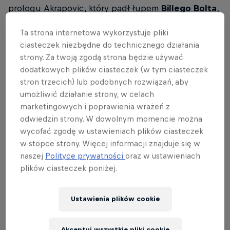
prologu Akrapovic, który padł łupem
Billego Bolta
,
a następnie czeka ich 300 kilometrów wymagającej
Ta strona internetowa wykorzystuje pliki
trasy podczas 3 dni na 3 różnych górach: Kopaonik,
ciasteczek niezbędne do technicznego działania
Mount Tara, and Mokra Gora.
strony. Za twoją zgodą strona będzie używać
dodatkowych plików ciasteczek (w tym ciasteczek
Zobacz powtórkę prologu Xross
stron trzecich) lub podobnych rozwiązań, aby
umożliwić działanie strony, w celach
Akrapović!
marketingowych i poprawienia wrażeń z
odwiedzin strony. W dowolnym momencie można
Mimo nieobecności leczącego kontuzję
Tadka
wycofać zgodę w ustawieniach plików ciasteczek
Błażusiaka,
w Serbii możemy kibicować rodakom,
w stopce strony. Więcej informacji znajduje się w
bo na starcie zameldowała się mocna ekipa z Polski.
naszej
Polityce prywatności
oraz w ustawieniach
W klasie PRO oprócz jadącego cały sezon Dominika
plików ciasteczek poniżej.
Olszowego o pierwsze w tym roku punkty walczą
również Oskar Kaczmarczyk, Tomasz Gagat, Kacper
Ustawienia plików cookie
Dudzic, Szymon Kus i Dawid Szczotka.
Akceptuj wszystkie pliki cookie