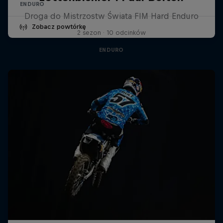
ENDURO
Droga do Mistrzostw Świata FIM Hard Enduro
Zobacz powtórkę
2 sezon · 10 odcinków
ENDURO