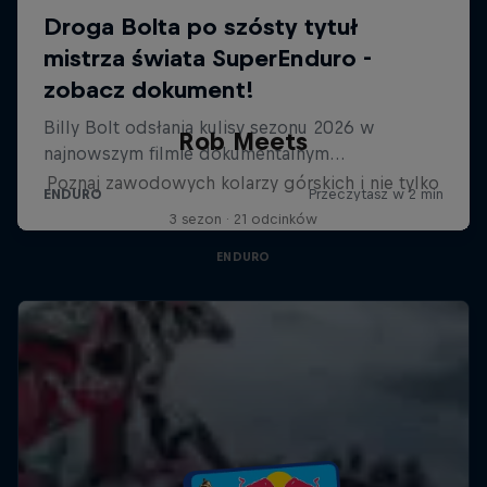
Rob Meets
Poznaj zawodowych kolarzy górskich i nie tylko
3 sezon · 21 odcinków
ENDURO