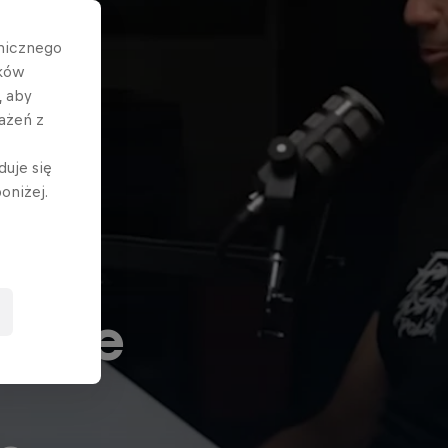
hnicznego
ików
, aby
ażeń z
duje się
oniżej.
rowe