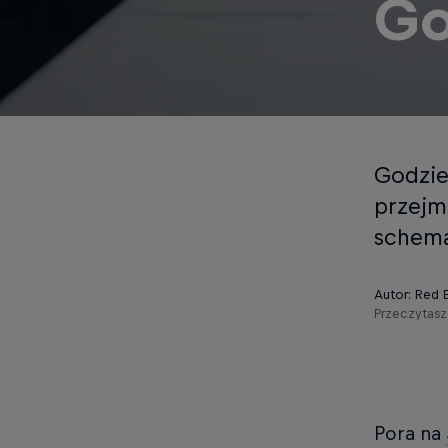
Go
Godzie
przejm
schema
Autor: Red B
Przeczytasz
Pora na