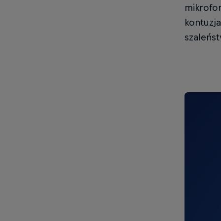
mikrofo
kontuzj
szaleńs