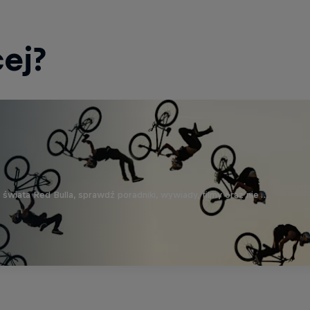
ej?
wiata Red Bulla, sprawdź poradniki, wywiady, filmy oraz nie …