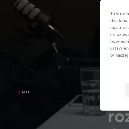
Ta stron
działani
ciastecz
umożliwi
odwiedz
ustawien
w nasze
GB
MTB
ro