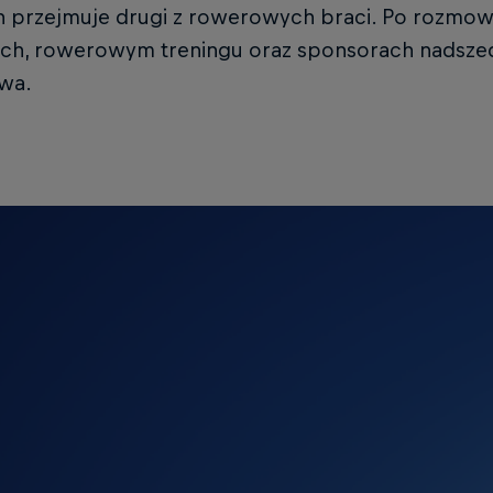
n przejmuje drugi z rowerowych braci. Po rozmow
ach, rowerowym treningu oraz sponsorach nadszed
twa.