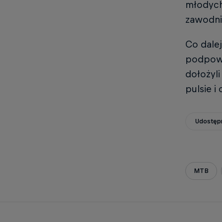
młodych 
zawodni
Co dalej
podpowia
dołożyl
pulsie i
Udostępn
MTB