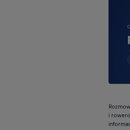
O
Rozmowę
i rowero
informa