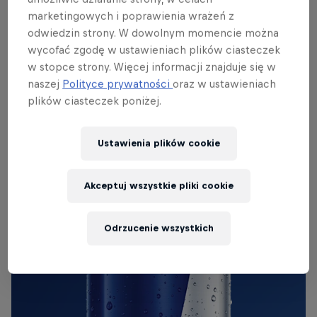
marketingowych i poprawienia wrażeń z
w ramach imprezy Jumbo Racedagen, gdzie dzieje
odwiedzin strony. W dowolnym momencie można
się wszystko – od wyścigów kamperów po
wycofać zgodę w ustawieniach plików ciasteczek
synchronizowane kręcenie bączków na prostej
w stopce strony. Więcej informacji znajduje się w
startowej.
naszej
Polityce prywatności
oraz w ustawieniach
plików ciasteczek poniżej.
ORYGINALNY RED BULL
Ustawienia plików cookie
Red Bull Energy Drink
Akceptuj wszystkie pliki cookie
Dowiedz się więcej
Odrzucenie wszystkich