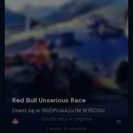
ABC...
Sporty akcji w pigułce
2 sezon · 12 odcinków