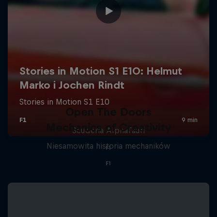
Open The Doors
Mechanics of Creativity
Scuderia AlphaTauri
Niesamowita historia mechaników
F1
F1