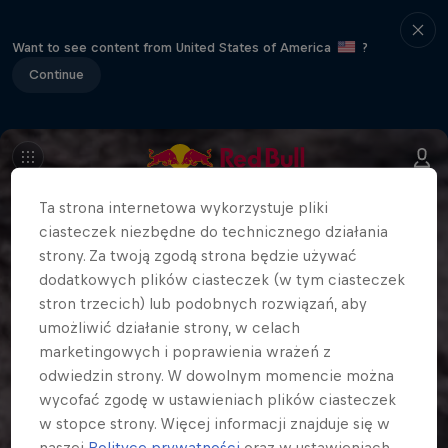
Want to see content from United States of America
?
Continue
Ta strona internetowa wykorzystuje pliki
ciasteczek niezbędne do technicznego działania
strony. Za twoją zgodą strona będzie używać
dodatkowych plików ciasteczek (w tym ciasteczek
stron trzecich) lub podobnych rozwiązań, aby
umożliwić działanie strony, w celach
marketingowych i poprawienia wrażeń z
odwiedzin strony. W dowolnym momencie można
wycofać zgodę w ustawieniach plików ciasteczek
w stopce strony. Więcej informacji znajduje się w
naszej
Polityce prywatności
oraz w ustawieniach