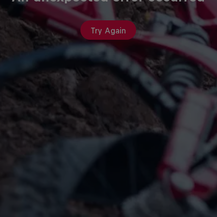
Try Again