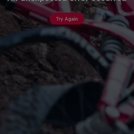
Try Again