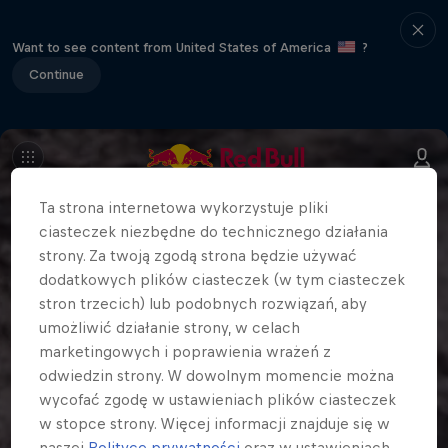
Want to see content from United States of America
?
Continue
Ta strona internetowa wykorzystuje pliki
ciasteczek niezbędne do technicznego działania
strony. Za twoją zgodą strona będzie używać
dodatkowych plików ciasteczek (w tym ciasteczek
stron trzecich) lub podobnych rozwiązań, aby
umożliwić działanie strony, w celach
marketingowych i poprawienia wrażeń z
odwiedzin strony. W dowolnym momencie można
wycofać zgodę w ustawieniach plików ciasteczek
w stopce strony. Więcej informacji znajduje się w
naszej
Polityce prywatności
oraz w ustawieniach