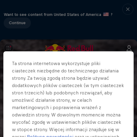
Want to see content from United States of America
?
Continue
Ta strona internetowa wykorzystuje pliki
ciasteczek niezbędne do technicznego działania
strony. Za twoją zgodą strona będzie używać
dodatkowych plików ciasteczek (w tym ciasteczek
stron trzecich) lub podobnych rozwiązań, aby
umożliwić działanie strony, w celach
marketingowych i poprawienia wrażeń z
odwiedzin strony. W dowolnym momencie można
wycofać zgodę w ustawieniach plików ciasteczek
w stopce strony. Więcej informacji znajduje się w
naszej
Polityce prywatności
oraz w ustawieniach