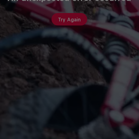
Try Again