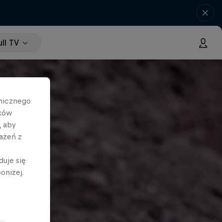
ll TV
hnicznego
ików
, aby
ażeń z
duje się
oniżej.