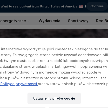
Continue
Want to see content from United States of America
?
 energetyczne
Wydarzenia
Sportowcy
Red Bu
a internetowa wykorzystuje pliki ciasteczek niezbędne do tec
a strony. Za twoją zgodą strona będzie używać dodatkowych pl
ek (w tym ciasteczek stron trzecich) lub podobnych rozwiązań
ć działanie strony, w celach marketingowych i poprawienia wr
in strony. W dowolnym momencie można wycofać zgodę w
iach plików ciasteczek w stopce strony. Więcej informacji znaj
j
Polityce prywatności
oraz w ustawieniach plików ciasteczek p
Ustawienia plików cookie