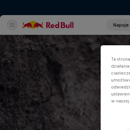
Napoje
Ta stron
działani
ciastecz
umożliwi
odwiedz
ustawien
w nasze