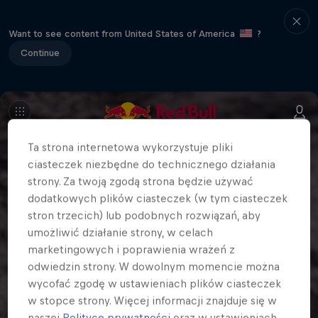
Want to see content from United States of America
?
Continue
Ta strona internetowa wykorzystuje pliki
ciasteczek niezbędne do technicznego działania
strony. Za twoją zgodą strona będzie używać
dodatkowych plików ciasteczek (w tym ciasteczek
stron trzecich) lub podobnych rozwiązań, aby
umożliwić działanie strony, w celach
marketingowych i poprawienia wrażeń z
odwiedzin strony. W dowolnym momencie można
wycofać zgodę w ustawieniach plików ciasteczek
w stopce strony. Więcej informacji znajduje się w
naszej
Polityce prywatności
oraz w ustawieniach