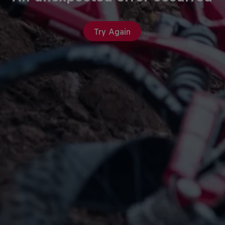
Try Again