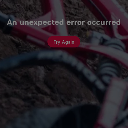
An unexpected error occurred
Try Again