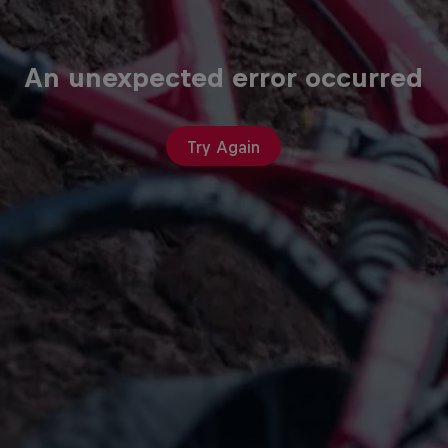
An unexpected error occurred
Try Again