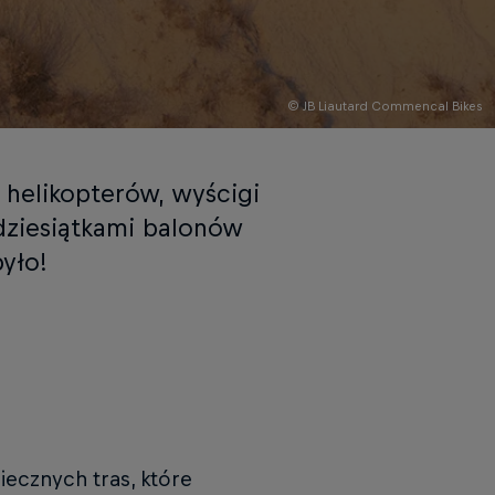
© JB Liautard Commencal Bikes
 helikopterów, wyścigi
dziesiątkami balonów
było!
iecznych tras, które