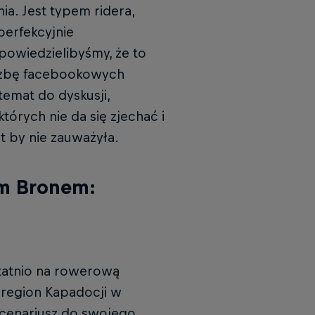
a. Jest typem ridera,
perfekcyjnie
powiedzielibyśmy, że to
liczbę facebookowych
temat do dyskusji,
tórych nie da się zjechać i
t by nie zauważyła.
em Bronem:
tatnio na rowerową
 region Kapadocji w
scenariusz do swojego