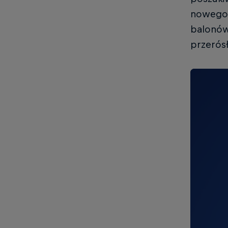
nowego f
balonów 
przerósł