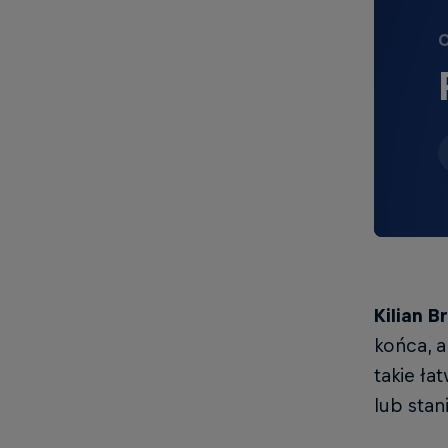
O
Kilian B
końca, a
takie ła
lub stan