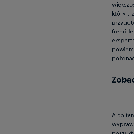
większo
który tr
przygot
freeride
ekspertó
powiemy 
pokonać 
Zobac
A co ta
wyprawę 
poszuki