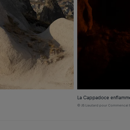
La Cappadoce enflamm
© JB Liautard pour Commencal B