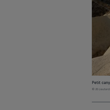
Petit can
© JB Liautar