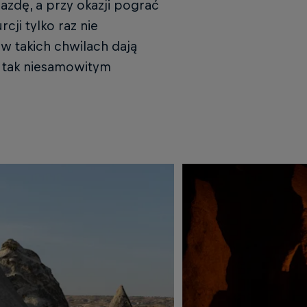
jazdę, a przy okazji pograć
cji tylko raz nie
w takich chwilach dają
zy tak niesamowitym