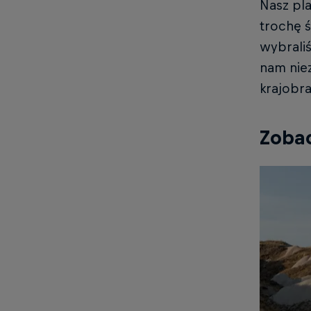
Nasz pla
trochę ś
wybraliś
nam niez
krajobra
Zobac