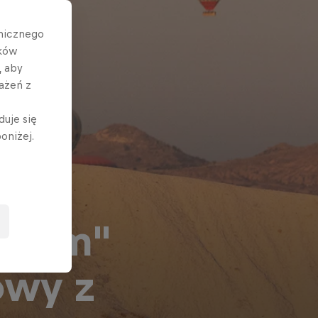
hnicznego
ików
, aby
ażeń z
duje się
oniżej.
atłem"
owy z