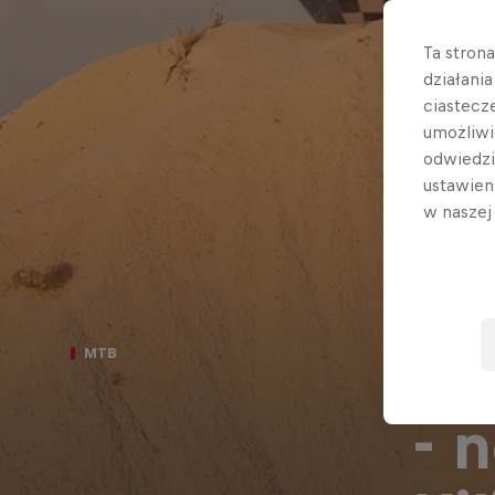
Ta stron
działani
ciastecz
umożliwi
odwiedz
ustawien
w nasze
"W
MTB
- 