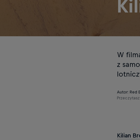
Ki
W film
z samo
lotnicz
Autor: Red B
Przeczytasz
Kilian B