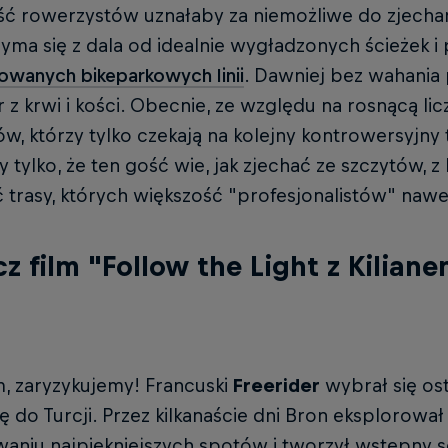
ść rowerzystów uznałaby za niemożliwe do zjechani
zyma się z dala od idealnie wygładzonych ścieżek i 
owanych bikeparkowych linii
. Dawniej bez wahania 
r z krwi i kości. Obecnie, ze względu na rosnącą 
w, którzy tylko czekają na kolejny kontrowersyjny 
tylko, że ten gość wie, jak zjechać ze szczytów, z k
trasy, których większość "profesjonalistów" nawe
z film "Follow the Light z Kilian
m, zaryzykujemy! Francuski
Freerider
wybrał się os
do Turcji. Przez kilkanaście dni Bron eksplorował
waniu najpiękniejszych spotów i tworzył wstępny 