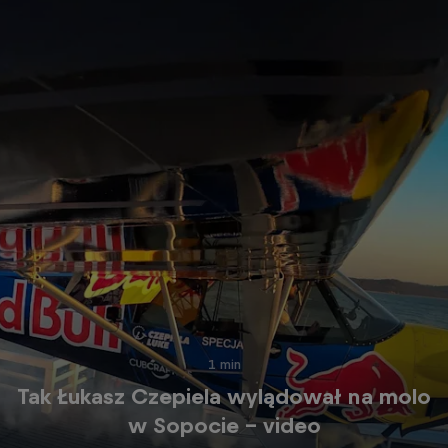
1 min
Tak Łukasz Czepiela wylądował na molo
w Sopocie - video