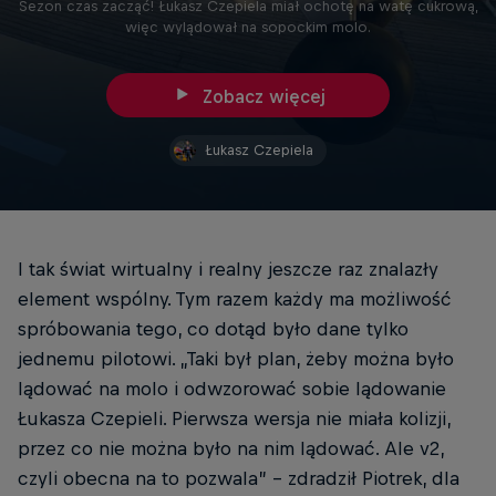
Sezon czas zacząć! Łukasz Czepiela miał ochotę na watę cukrową,
więc wylądował na sopockim molo.
Zobacz więcej
Łukasz Czepiela
I tak świat wirtualny i realny jeszcze raz znalazły
element wspólny. Tym razem każdy ma możliwość
spróbowania tego, co dotąd było dane tylko
jednemu pilotowi. „Taki był plan, żeby można było
lądować na molo i odwzorować sobie lądowanie
Łukasza Czepieli. Pierwsza wersja nie miała kolizji,
przez co nie można było na nim lądować. Ale v2,
czyli obecna na to pozwala” – zdradził Piotrek, dla