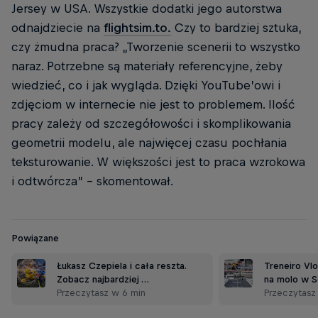
Jersey w USA. Wszystkie dodatki jego autorstwa
odnajdziecie na
flightsim.to.
Czy to bardziej sztuka,
czy żmudna praca? „Tworzenie scenerii to wszystko
naraz. Potrzebne są materiały referencyjne, żeby
wiedzieć, co i jak wygląda. Dzięki YouTube’owi i
zdjęciom w internecie nie jest to problemem. Ilość
pracy zależy od szczegółowości i skomplikowania
geometrii modelu, ale najwięcej czasu pochłania
teksturowanie. W większości jest to praca wzrokowa
i odtwórcza” – skomentował.
Powiązane
Łukasz Czepiela i cała reszta.
Treneiro Vlo
Zobacz najbardziej …
na molo w 
Przeczytasz w 6 min
Przeczytasz