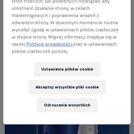
stron trzecich) lub podobnych rozwiązań, aby
2020. Zbierając materiały referencyjne (screenshoty
umożliwić działanie strony, w celach
z filmów z mola w Kołobrzegu) na YouTube pojawił
marketingowych i poprawienia wrażeń z
mi się film z lądowaniem na Sopockim molo, więc
odwiedzin strony. W dowolnym momencie można
narodził się pomysł, czy by go nie zrobić jako
wycofać zgodę w ustawieniach plików ciasteczek
następny dodatek” – powiedział MLORD.
w stopce strony. Więcej informacji znajduje się w
naszej
Polityce prywatności
oraz w ustawieniach
plików ciasteczek poniżej.
ORYGINALNY RED BULL
Ustawienia plików cookie
Red Bull Energy Drink
Akceptuj wszystkie pliki cookie
Dowiedz się więcej
Odrzucenie wszystkich