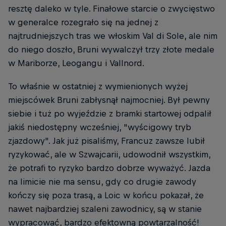
resztę daleko w tyle. Finałowe starcie o zwycięstwo
w generalce rozegrało się na jednej z
najtrudniejszych tras we włoskim Val di Sole, ale nim
do niego doszło, Bruni wywalczył trzy złote medale
w Mariborze, Leogangu i Vallnord.
To właśnie w ostatniej z wymienionych wyżej
miejscówek Bruni zabłysnął najmocniej. Był pewny
siebie i tuż po wyjeździe z bramki startowej odpalił
jakiś niedostępny wcześniej, "wyścigowy tryb
zjazdowy". Jak już pisaliśmy, Francuz zawsze lubił
ryzykować, ale w Szwajcarii, udowodnił wszystkim,
że potrafi to ryzyko bardzo dobrze wyważyć. Jazda
na limicie nie ma sensu, gdy co drugie zawody
kończy się poza trasą, a Loic w końcu pokazał, że
nawet najbardziej szaleni zawodnicy, są w stanie
wypracować, bardzo efektowną powtarzalność!