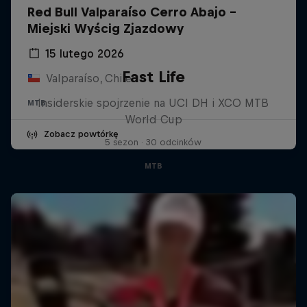
Red Bull Valparaíso Cerro Abajo -
Miejski Wyścig Zjazdowy
15 lutego 2026
Fast Life
Valparaíso, Chile
Insiderskie spojrzenie na UCI DH i XCO MTB
MTB
World Cup
Zobacz powtórkę
5 sezon · 30 odcinków
MTB