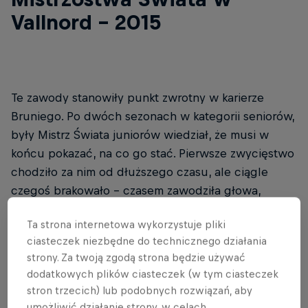
Vallnord - 2015
Te zawody stanowiły punkt zwrotny w karierze
Bruniego. Po dwóch sezonach w kategorii seniorów,
były Mistrz Świata juniorów wiedział, że musi w
końcu pokazać, na co go stać. Pierwsze zwycięstwo
chodziło za nim od dłuższego czasu, ale ciągle
czegoś brakowało - czasem zawodziła głowa,
czasem sprzęt, a czasem po prostu nie wychodziło
Ta strona internetowa wykorzystuje pliki
tak, jak powinno.
ciasteczek niezbędne do technicznego działania
strony. Za twoją zgodą strona będzie używać
dodatkowych plików ciasteczek (w tym ciasteczek
ORYGINALNY RED BULL
stron trzecich) lub podobnych rozwiązań, aby
umożliwić działanie strony, w celach