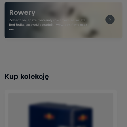
Rowery
Zobacz najlepsze materiały rowerowe ze świata
Red Bulla, sprawdź poradniki, wywiady, filmy oraz
nie …
Kup kolekcję