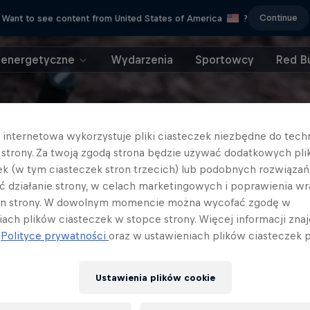
Continue
Want to see content from United States of America
?
 energetyczne
Wydarzenia
Sportowcy
Red Bu
a internetowa wykorzystuje pliki ciasteczek niezbędne do tec
a strony. Za twoją zgodą strona będzie używać dodatkowych pl
ek (w tym ciasteczek stron trzecich) lub podobnych rozwiązań
ć działanie strony, w celach marketingowych i poprawienia wr
in strony. W dowolnym momencie można wycofać zgodę w
iach plików ciasteczek w stopce strony. Więcej informacji znaj
j
Polityce prywatności
oraz w ustawieniach plików ciasteczek p
Ustawienia plików cookie