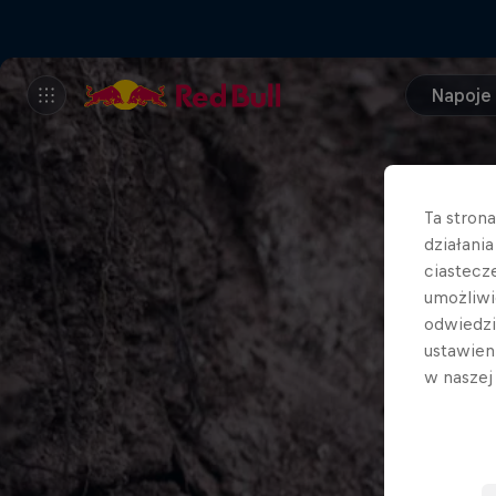
Napoje
Ta stron
działani
ciastecz
umożliwi
odwiedz
ustawien
w nasze