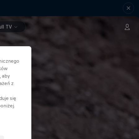
ll TV
hnicznego
ików
, aby
ażeń z
duje się
oniżej.