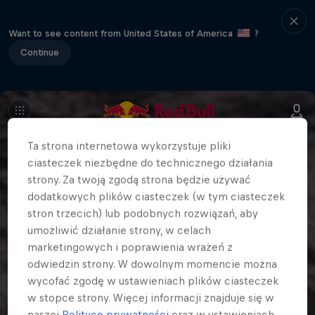
Want to see content from United States of America
?
Continue
Ta strona internetowa wykorzystuje pliki
ciasteczek niezbędne do technicznego działania
strony. Za twoją zgodą strona będzie używać
dodatkowych plików ciasteczek (w tym ciasteczek
stron trzecich) lub podobnych rozwiązań, aby
umożliwić działanie strony, w celach
marketingowych i poprawienia wrażeń z
odwiedzin strony. W dowolnym momencie można
wycofać zgodę w ustawieniach plików ciasteczek
w stopce strony. Więcej informacji znajduje się w
naszej
Polityce prywatności
oraz w ustawieniach