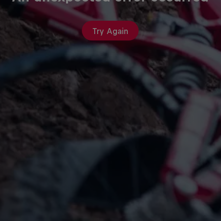
Try Again