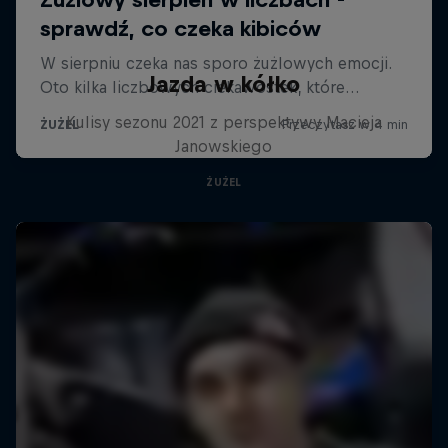
Jazda w kółko
Kulisy sezonu 2021 z perspektywy Macieja
Janowskiego
ŻUŻEL