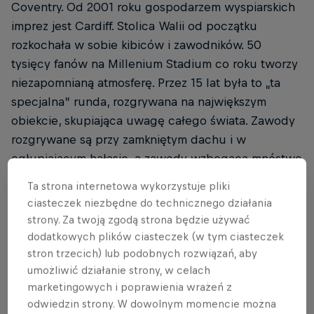
Coventry. Od 2001 roku gospodarzem wyspiarskich
imprez jest Cardiff. Stolica Walii od początku
rozkochała w sobie kibiców i zawodników. 50
tysięcy fanów na Millenium Stadium co roku tworzy
niezapomnianą atmosferę. Przez 15 lat była to „ta
specjalna” runda, rozgrywana na największym
obiekcie, skupiająca uwagę całego świata. Zawody
rozgrywane są przy zamkniętym dachu i w
ogłupiającym hałasie, a zawody wzbogaca mnóstwo
eventów towarzyszących. W lożach VIP zasiadają
Ta strona internetowa wykorzystuje pliki
gwiazdy światowego motorsportu, znani muzycy i
ciasteczek niezbędne do technicznego działania
szychy showbiznesu.
strony. Za twoją zgodą strona będzie używać
dodatkowych plików ciasteczek (w tym ciasteczek
stron trzecich) lub podobnych rozwiązań, aby
umożliwić działanie strony, w celach
marketingowych i poprawienia wrażeń z
Dlatego w Cardiff chce wygrać każdy. Ale udało się
odwiedzin strony. W dowolnym momencie można
nielicznym. W ciągu 22 lat na podium Grand Prix