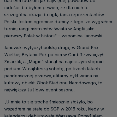
dać tym ludziom jak najwięcej powodów do
radości, bo byłem pewien, że dla nich to
szczególna okazja do oglądania reprezentantów
Polski. Jestem ogromnie dumny z tego, że wygrałem
turniej rangi mistrzostw świata w Anglii jako
pierwszy Polak w historii” – wspomina Janowski.
Janowski wytyczył polską drogę w Grand Prix
Wielkiej Brytanii. Rok po nim w Cardiff zwyciężył
Zmarzlik, a „Magic” stanął na najniższym stopniu
podium. W najbliższą sobotę, po trzech latach
pandemicznej przerwy, elitarny cykl wraca na
kultowy obiekt. Obok Stadionu Narodowego, to
największy żużlowy event sezonu.
„U mnie to się trochę śmiesznie złożyło, bo
wszedłem na stałe do SGP w 2015 roku, kiedy w
kalendarzu debiutowała Warszawa. Pomyślałem