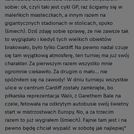
sobie: ok, czyli taki jest cykl GP, raz ścigamy się w
maleńkich miasteczkach, a innym razem na
gigantycznych stadionach w stolicach, spoko
(śmiech). Dziś zdaję sobie sprawę, że nie zawsze tak
to wyglądało i kiedyś tych wielkich obiektów
brakowało, było tylko Cardiff. Na pewno nadal czuje
się tam wyjątkową atmosferę, ten turniej ma już swój
charakter. Za pierwszym razem wszystko mnie
ogromnie ciekawiło. Za drugim o mało… nie
spóźniłem się na zawody! W dniu turnieju wszystkie
ulice w centrum Cardiff zostały zamknięte, bo
piłkarska reprezentacja Walii, z Garethem Bale na
czele, fetowała na odkrytym autobusie swój świetny
start w mistrzostwach Europy. No, a za trzecim
razem to już wygrałem (śmiech). Fajnie tam jest i na
pewno będę chciał wypaść w sobotę jak najlepiej”