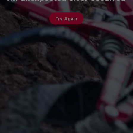
Try Again