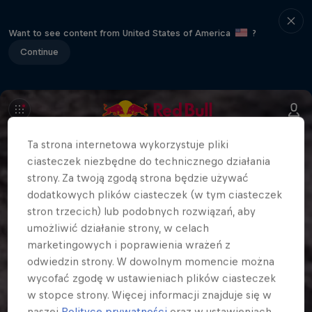
Want to see content from United States of America
?
Continue
Ta strona internetowa wykorzystuje pliki
ciasteczek niezbędne do technicznego działania
strony. Za twoją zgodą strona będzie używać
dodatkowych plików ciasteczek (w tym ciasteczek
stron trzecich) lub podobnych rozwiązań, aby
umożliwić działanie strony, w celach
marketingowych i poprawienia wrażeń z
odwiedzin strony. W dowolnym momencie można
wycofać zgodę w ustawieniach plików ciasteczek
w stopce strony. Więcej informacji znajduje się w
naszej
Polityce prywatności
oraz w ustawieniach