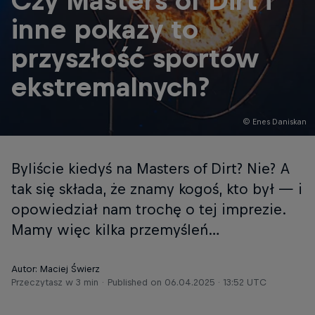
Czy Masters of Dirt i
inne pokazy to
przyszłość sportów
ekstremalnych?
© Enes Daniskan
Byliście kiedyś na Masters of Dirt? Nie? A
tak się składa, że znamy kogoś, kto był — i
opowiedział nam trochę o tej imprezie.
Mamy więc kilka przemyśleń…
Autor: Maciej Świerz
Przeczytasz w 3 min
Published on
06.04.2025 · 13:52 UTC