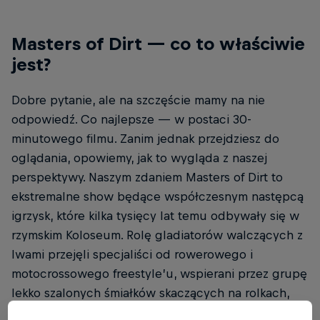
Masters of Dirt — co to właściwie
jest?
Dobre pytanie, ale na szczęście mamy na nie
odpowiedź. Co najlepsze — w postaci 30-
minutowego filmu. Zanim jednak przejdziesz do
oglądania, opowiemy, jak to wygląda z naszej
perspektywy. Naszym zdaniem Masters of Dirt to
ekstremalne show będące współczesnym następcą
igrzysk, które kilka tysięcy lat temu odbywały się w
rzymskim Koloseum. Rolę gladiatorów walczących z
lwami przejęli specjaliści od rowerowego i
motocrossowego freestyle’u, wspierani przez grupę
lekko szalonych śmiałków skaczących na rolkach,
elektrycznych monocyklach, a nawet… w