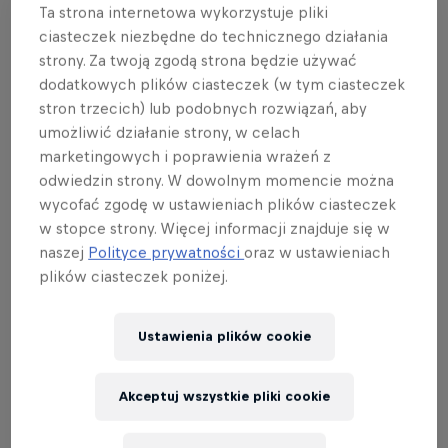
Ta strona internetowa wykorzystuje pliki
towarzystwie taczek.
ciasteczek niezbędne do technicznego działania
To, co się nie zmieniło, to ekstremalne emocje
strony. Za twoją zgodą strona będzie używać
dodatkowych plików ciasteczek (w tym ciasteczek
towarzyszące widzom podczas całego widowiska.
stron trzecich) lub podobnych rozwiązań, aby
Choć wszyscy wiedzą, że na arenie raczej nie
umożliwić działanie strony, w celach
pojawi się dziki tygrys ani rydwan rodem z filmu
marketingowych i poprawienia wrażeń z
Gladiator, to jednak poziom ryzyka związany z
odwiedzin strony. W dowolnym momencie można
wykonywaniem nowych trików i lotami na ponad 20-
wycofać zgodę w ustawieniach plików ciasteczek
metrowych skoczniach potrafi przyprawić o zawrót
w stopce strony. Więcej informacji znajduje się w
głowy. Połączenie tych ewolucji z hardcorową
naszej
Polityce prywatności
oraz w ustawieniach
muzyką i widowiskową pirotechniką tworzy
plików ciasteczek poniżej.
wybuchową mieszankę, która podbija serca widzów
i inspiruje kolejne pokolenia do zanurzenia się w
Ustawienia plików cookie
świecie sportów ekstremalnych.
Akceptuj wszystkie pliki cookie
Czy ekstremalne pokazy to