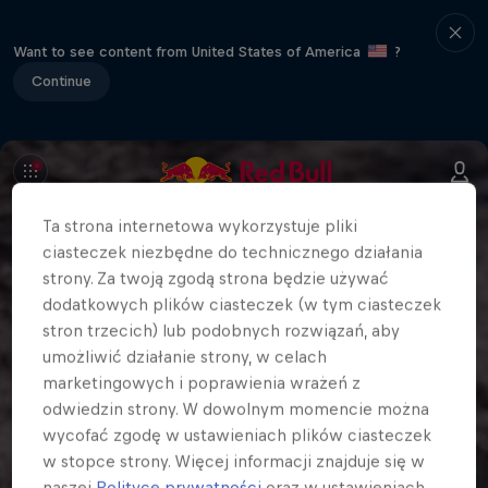
Want to see content from United States of America
?
Continue
Ta strona internetowa wykorzystuje pliki
ciasteczek niezbędne do technicznego działania
strony. Za twoją zgodą strona będzie używać
dodatkowych plików ciasteczek (w tym ciasteczek
stron trzecich) lub podobnych rozwiązań, aby
umożliwić działanie strony, w celach
marketingowych i poprawienia wrażeń z
odwiedzin strony. W dowolnym momencie można
wycofać zgodę w ustawieniach plików ciasteczek
w stopce strony. Więcej informacji znajduje się w
naszej
Polityce prywatności
oraz w ustawieniach