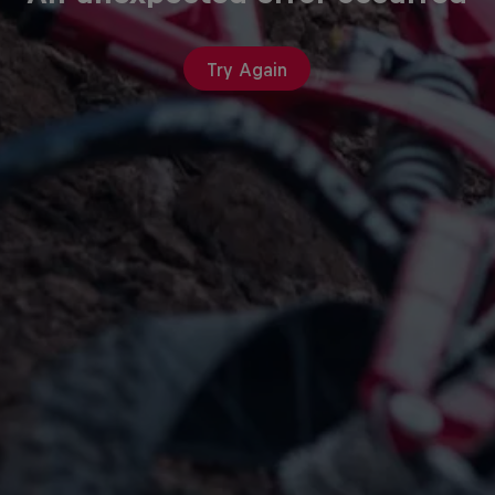
Try Again