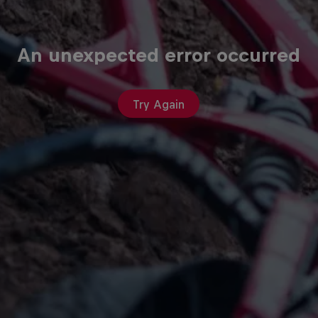
An unexpected error occurred
Try Again