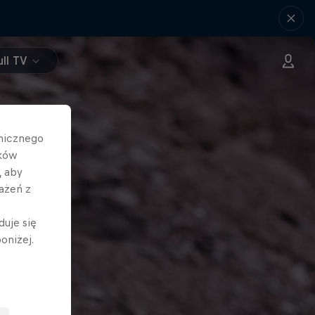
ll TV
hnicznego
ików
, aby
ażeń z
duje się
oniżej.