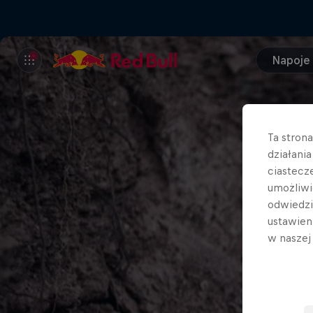
Napoje
Ta stron
działani
ciastecz
umożliwi
odwiedz
ustawien
w nasze