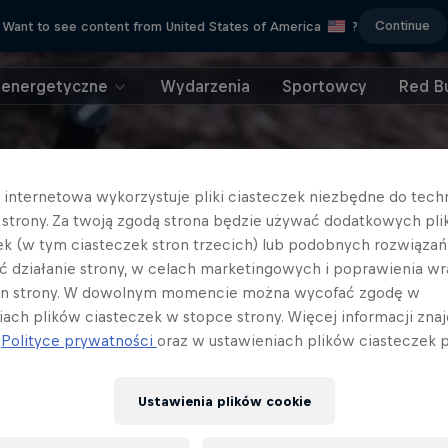
Continue
Want to see content from United States of America
?
 energetyczne
Wydarzenia
Sportowcy
Red Bu
a internetowa wykorzystuje pliki ciasteczek niezbędne do tec
a strony. Za twoją zgodą strona będzie używać dodatkowych pl
ek (w tym ciasteczek stron trzecich) lub podobnych rozwiązań
ć działanie strony, w celach marketingowych i poprawienia wr
in strony. W dowolnym momencie można wycofać zgodę w
iach plików ciasteczek w stopce strony. Więcej informacji znaj
j
Polityce prywatności
oraz w ustawieniach plików ciasteczek p
Ustawienia plików cookie