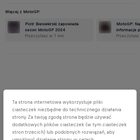
Więcej z MotoGP:
Piotr Biesiekirski zapowiada
MotoGP: Na
sezon MotoGP 2024
informacje
Przeczytasz w 7 min
Przeczytasz
Ta strona internetowa wykorzystuje pliki
ciasteczek niezbędne do technicznego działania
strony. Za twoją zgodą strona będzie używać
dodatkowych plików ciasteczek (w tym ciasteczek
stron trzecich) lub podobnych rozwiązań, aby
umożliwić działanie strony, w celach