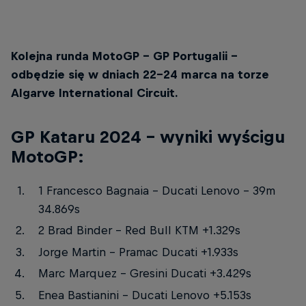
Brad Binder rozpoczyna sezon od dwóch drugich miejsc
© Red Bull Content Pool
Kolejna runda MotoGP – GP Portugalii –
odbędzie się w dniach 22-24 marca na torze
Algarve International Circuit.
GP Kataru 2024 – wyniki wyścigu
MotoGP:
1 Francesco Bagnaia – Ducati Lenovo – 39m
34.869s
2 Brad Binder – Red Bull KTM +1.329s
Jorge Martin – Pramac Ducati +1.933s
Marc Marquez – Gresini Ducati +3.429s
Enea Bastianini – Ducati Lenovo +5.153s