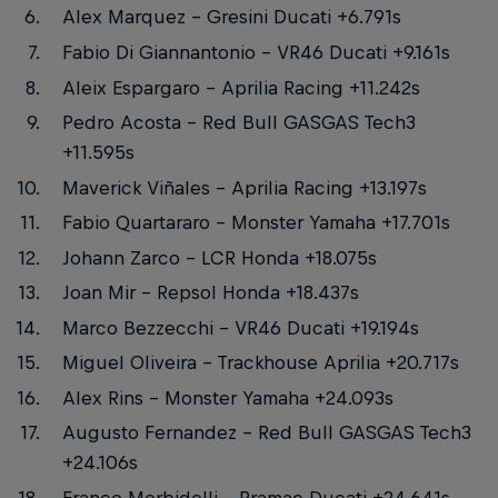
Alex Marquez – Gresini Ducati +6.791s
Fabio Di Giannantonio – VR46 Ducati +9.161s
Aleix Espargaro – Aprilia Racing +11.242s
Pedro Acosta – Red Bull GASGAS Tech3
+11.595s
Maverick Viñales – Aprilia Racing +13.197s
Fabio Quartararo – Monster Yamaha +17.701s
Johann Zarco – LCR Honda +18.075s
Joan Mir – Repsol Honda +18.437s
Marco Bezzecchi – VR46 Ducati +19.194s
Miguel Oliveira – Trackhouse Aprilia +20.717s
Alex Rins – Monster Yamaha +24.093s
Augusto Fernandez – Red Bull GASGAS Tech3
+24.106s
Franco Morbidelli – Pramac Ducati +24.641s