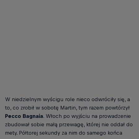
Jorge Martin wygrywa pierwszy sprint sezonu 2024
© Red Bull Content Pool
W niedzielnym wyścigu role nieco odwróciły się, a
to, co zrobił w sobotę Martin, tym razem powtórzył
Pecco Bagnaia
. Włoch po wyjściu na prowadzenie
zbudował sobie małą przewagę, której nie oddał do
mety. Półtorej sekundy za nim do samego końca