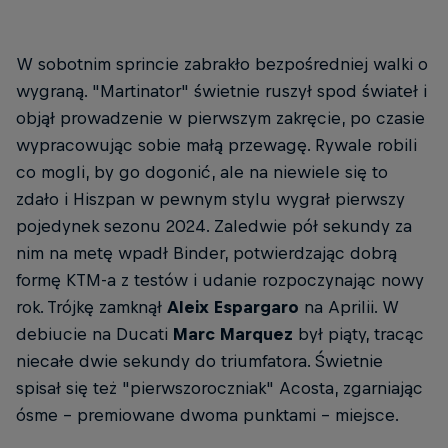
Marc Marquez i Pedro Acosta w akcji w GP Kataru
© Red Bull Content Pool
W sobotnim sprincie zabrakło bezpośredniej walki o
wygraną. "Martinator" świetnie ruszył spod świateł i
objął prowadzenie w pierwszym zakręcie, po czasie
wypracowując sobie małą przewagę. Rywale robili
co mogli, by go dogonić, ale na niewiele się to
zdało i Hiszpan w pewnym stylu wygrał pierwszy
pojedynek sezonu 2024. Zaledwie pół sekundy za
nim na metę wpadł Binder, potwierdzając dobrą
formę KTM-a z testów i udanie rozpoczynając nowy
rok. Trójkę zamknął
Aleix Espargaro
na Aprilii. W
debiucie na Ducati
Marc Marquez
był piąty, tracąc
niecałe dwie sekundy do triumfatora. Świetnie
spisał się też "pierwszoroczniak" Acosta, zgarniając
ósme – premiowane dwoma punktami – miejsce.