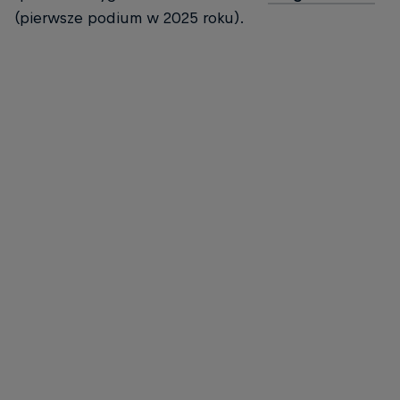
(pierwsze podium w 2025 roku).
David Alonso coraz szybszy w Moto2
© Red Bull Content Pool