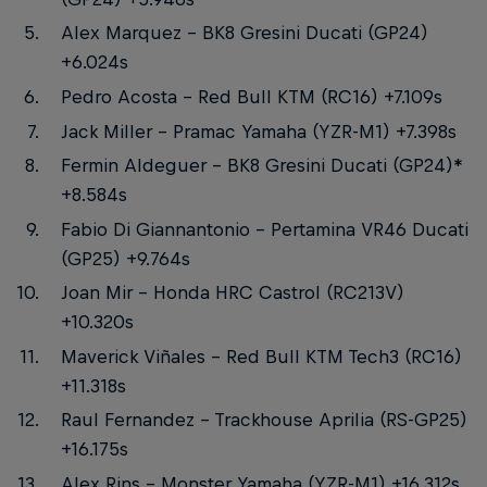
Alex Marquez – BK8 Gresini Ducati (GP24)
+6.024s
Pedro Acosta – Red Bull KTM (RC16) +7.109s
Jack Miller – Pramac Yamaha (YZR-M1) +7.398s
Fermin Aldeguer – BK8 Gresini Ducati (GP24)*
+8.584s
Fabio Di Giannantonio – Pertamina VR46 Ducati
(GP25) +9.764s
Joan Mir – Honda HRC Castrol (RC213V)
+10.320s
Maverick Viñales – Red Bull KTM Tech3 (RC16)
+11.318s
Raul Fernandez – Trackhouse Aprilia (RS-GP25)
+16.175s
Alex Rins – Monster Yamaha (YZR-M1) +16.312s