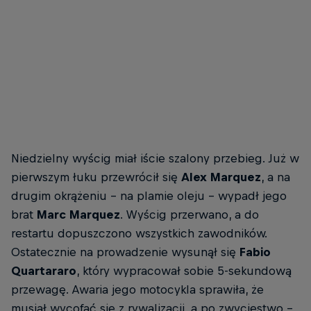
Alex Marquez wygrywa sprint w Wielkiej Brytanii
© Red Bull Content Pool
Niedzielny wyścig miał iście szalony przebieg. Już w
pierwszym łuku przewrócił się
Alex Marquez
, a na
drugim okrążeniu – na plamie oleju – wypadł jego
brat
Marc Marquez
. Wyścig przerwano, a do
restartu dopuszczono wszystkich zawodników.
Ostatecznie na prowadzenie wysunął się
Fabio
Quartararo
, który wypracował sobie 5-sekundową
przewagę. Awaria jego motocykla sprawiła, że
musiał wycofać się z rywalizacji, a po zwycięstwo –