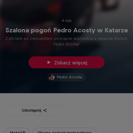
4 min
Szalona pogoń Pedro Acosty w Katarze
Z pit-lane po zwycięstwo: poznajcie wschodzącą gwiazdę Moto3,
Pedro Acostę!
Zobacz więcej
Pedro Acosta
Udostępnij
MotoGP
Uliczne wyścigi motocyklowe