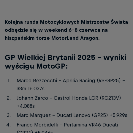
Rueda wygrywa piąty wyścig w sezonie 2025 Moto3!
© Red Bull Content Pool
Kolejna runda Motocyklowych Mistrzostw Świata
odbędzie się w weekend 6-8 czerwca na
hiszpańskim torze MotorLand Aragon.
GP Wielkiej Brytanii 2025 – wyniki
wyścigu MotoGP:
Marco Bezzecchi – Aprilia Racing (RS-GP25) –
38m 16.037s
Johann Zarco – Castrol Honda LCR (RC213V)
+4.088s
Marc Marquez – Ducati Lenovo (GP25) +5.929s
Franco Morbidelli – Pertamina VR46 Ducati
(GP24) +5.946s