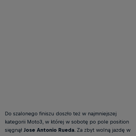
Pierwsze podium Davida Alonso w Moto2
© Red Bull Content Pool
Do szalonego finiszu doszło też w najmniejszej
kategorii Moto3, w której w sobotę po pole position
sięgnął
Jose Antonio Rueda
. Za zbyt wolną jazdę w