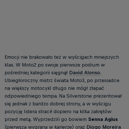
Johann Zarco drugi raz z rzędu na podium!
© Red Bull Content Pool
Emocji nie brakowało też w wyścigach mniejszych
klas. W Moto2 po swoje pierwsze podium w
pośredniej kategorii sięgnął
David Alonso
.
Ubiegłoroczny mistrz świata Moto3, po przesiadce
na większy motocykl długo nie mógł złapać
odpowiedniego tempa. Na Silverstone prezentował
się jednak z bardzo dobrej strony, a w wyścigu
pozycję lidera stracił dopiero na kilka zakrętów
przed metą. Wyprzedzili go bowiem
Senna Agius
(pierwsza wygrana w karierze) oraz
Diogo Moreira