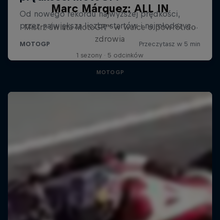
Marc Márquez: ALL IN
Mistrz świata MotoGP™ w walce o powrót do
zdrowia
1 sezony · 5 odcinków
MOTOGP