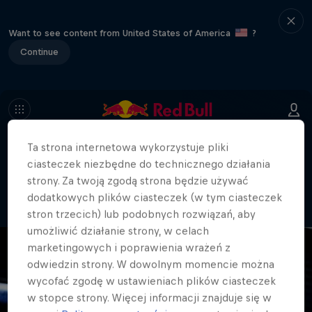
Want to see content from United States of America
?
Continue
Ta strona internetowa wykorzystuje pliki
404
ciasteczek niezbędne do technicznego działania
No cóż, trochę nam głupio. Coś się
strony. Za twoją zgodą strona będzie używać
stało ze stroną?!
dodatkowych plików ciasteczek (w tym ciasteczek
stron trzecich) lub podobnych rozwiązań, aby
umożliwić działanie strony, w celach
marketingowych i poprawienia wrażeń z
odwiedzin strony. W dowolnym momencie można
wycofać zgodę w ustawieniach plików ciasteczek
w stopce strony. Więcej informacji znajduje się w