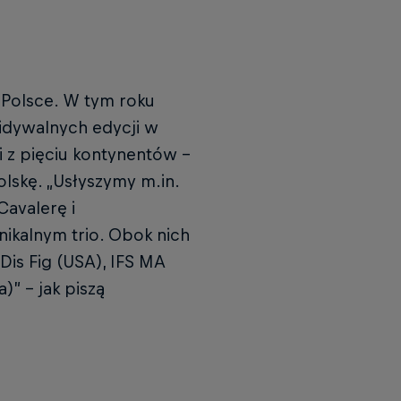
 Polsce. W tym roku
widywalnych edycji w
ci z pięciu kontynentów –
Polskę. „Usłyszymy m.in.
Cavalerę i
kalnym trio. Obok nich
 Dis Fig (USA), IFS MA
)” – jak piszą