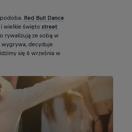
ę spodoba.
Red Bull Dance
i wielkie święto
street
go rywalizują ze sobą w
to wygrywa, decyduje
idzimy się 6 września w