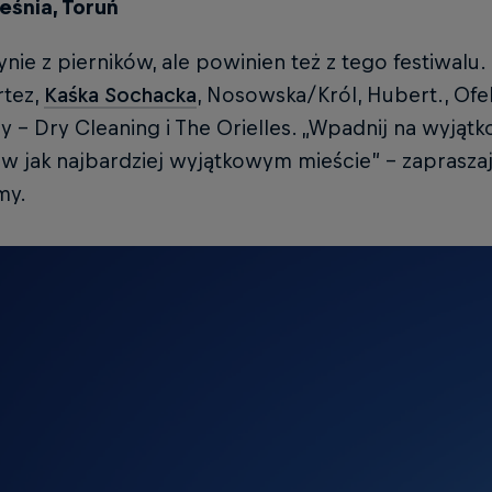
eśnia, Toruń
ynie z pierników, ale powinien też z tego festiwalu
rtez,
Kaśka Sochacka
, Nosowska/Król, Hubert., Ofel
y – Dry Cleaning i The Orielles. „Wpadnij na wyjąt
w jak najbardziej wyjątkowym mieście” – zapraszaj
my.