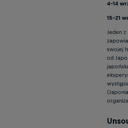
4-14 wr
15-21 w
Jeden z 
zapowiad
swojej h
od Japon
japońsk
ekspery
wystąpią
(Japonia
organiza
Unso