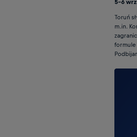
5-6 wrz
Toruń sł
m.in. Ko
zagranic
formule 
Podbija