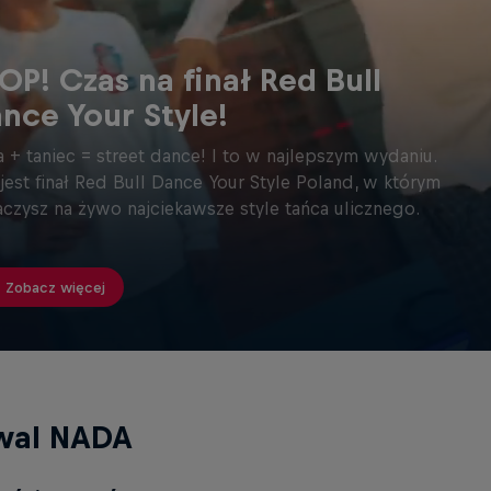
OP! Czas na finał Red Bull
nce Your Style!
a + taniec = street dance! I to w najlepszym wydaniu.
 jest finał Red Bull Dance Your Style Poland, w którym
czysz na żywo najciekawsze style tańca ulicznego.
Zobacz więcej
iwal NADA