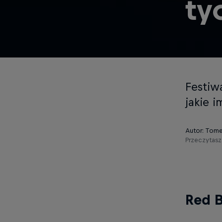
ty
Festiw
jakie 
Autor: Tom
Przeczytasz
Red B