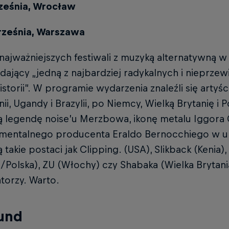
ześnia, Wrocław
rześnia, Warszawa
najważniejszych festiwali z muzyką alternatywną w
ający „jedną z najbardziej radykalnych i nieprze
istorii”. W programie wydarzenia znaleźli się artyś
ii, Ugandy i Brazylii, po Niemcy, Wielką Brytanię i 
ą legendę noise’u Merzbowa, ikonę metalu Iggora 
mentalnego producenta Eraldo Bernocchiego w uni
 takie postaci jak Clipping. (USA), Slikback (Kenia),
/Polska), ZU (Włochy) czy Shabaka (Wielka Brytania
torzy. Warto.
und