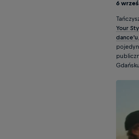
6 wrześ
Tańczysz
Your Sty
dance’u
pojedyn
publiczn
Gdańsk