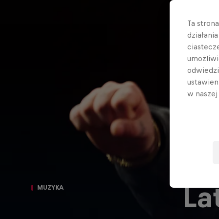
Ta stron
działani
ciastecz
umożliwi
odwiedz
ustawien
w nasze
La
MUZYKA