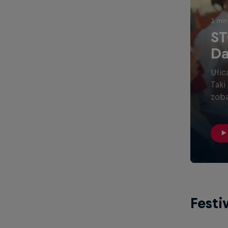
1 min
ST
Da
Ulic
Taki
zoba
Fest