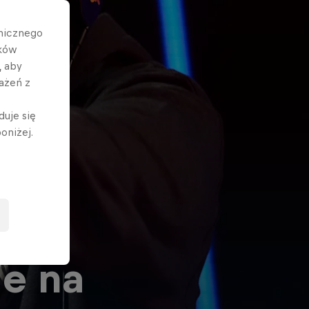
hnicznego
ików
, aby
ażeń z
duje się
oniżej.
ie na