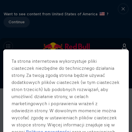
Want to see content from United States of America
?
Continue
Ta strona internetowa wykorzystuje pliki
ciasteczek niezbędne do technicznego działania
strony. Za twoją zgodą strona będzie używać
dodatkowych plików ciasteczek (w tym ciasteczek
stron trzecich) lub podobnych rozwiązań, aby
umożliwić działanie strony, w celach
marketingowych i poprawienia wrażeń z
odwiedzin strony. W dowolnym momencie można
wycofać zgodę w ustawieniach plików ciasteczek
w stopce strony. Więcej informacji znajduje się w
naszej
Polityce prywatności
oraz w ustawieniach