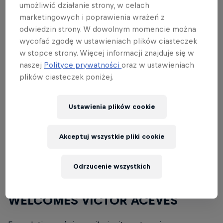
DC Sofia Tour
umożliwić działanie strony, w celach
marketingowych i poprawienia wrażeń z
Bardzo przyjemne video z pobytu polskiego DC w
odwiedzin strony. W dowolnym momencie można
Sofii autorstwa Krzyśka Godka.
wycofać zgodę w ustawieniach plików ciasteczek
w stopce strony. Więcej informacji znajduje się w
naszej
Polityce prywatności
oraz w ustawieniach
plików ciasteczek poniżej.
Fatback: enjoi Spain
Ustawienia plików cookie
Luźne trikowo, ale miłe dla oka nagrywki z wyjazdu
ekipy enjoi do Hiszpanii.
Akceptuj wszystkie pliki cookie
Odrzucenie wszystkich
FOUNDATION SUPER CO.
WELCOMES VICTOR ACEVES