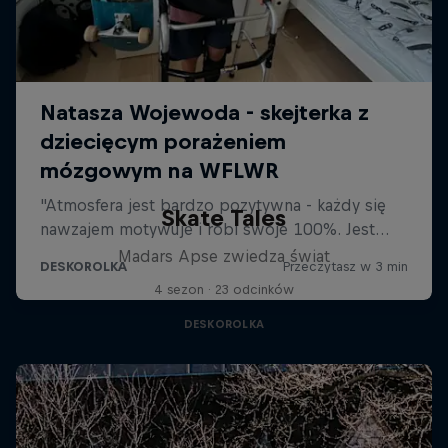
Skate Tales
Madars Apse zwiedza świat
4 sezon · 23 odcinków
DESKOROLKA