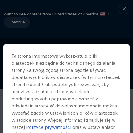
Want to see content from United States of America
?
Continue
Ta strona internetowa wykorzystuje pliki
ciasteczek niezbędne do technicznego działania
strony. Za twoją zgodą strona będzie używać
dodatkowych plików ciasteczek (w tym ciasteczek
stron trzecich) lub podobnych rozwiązań, aby
umożliwić działanie strony, w celach
marketingowych i poprawienia wrażeń z
odwiedzin strony. W dowolnym momencie można
wycofać zgodę w ustawieniach plików ciasteczek
w stopce strony. Więcej informacji znajduje się w
naszej
Polityce prywatności
oraz w ustawieniach