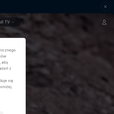
ll TV
hnicznego
ików
, aby
ażeń z
duje się
oniżej.