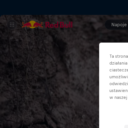
Napoje
Ta stron
działani
ciastecz
umożliwi
odwiedz
ustawien
w nasze