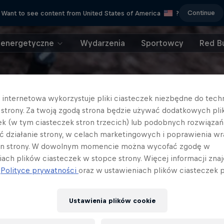
Continue
Want to see content from United States of America
?
 energetyczne
Wydarzenia
Sportowcy
Red Bu
a internetowa wykorzystuje pliki ciasteczek niezbędne do tec
a strony. Za twoją zgodą strona będzie używać dodatkowych pl
ek (w tym ciasteczek stron trzecich) lub podobnych rozwiązań
ć działanie strony, w celach marketingowych i poprawienia wr
in strony. W dowolnym momencie można wycofać zgodę w
iach plików ciasteczek w stopce strony. Więcej informacji znaj
j
Polityce prywatności
oraz w ustawieniach plików ciasteczek p
Ustawienia plików cookie