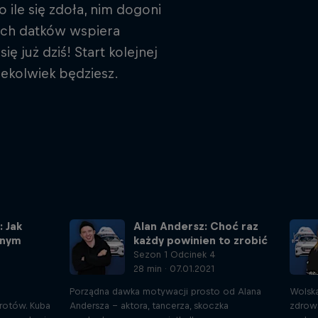
 ile się zdoła, nim dogoni
ych datków wspiera
 już dziś! Start kolejnej
iekolwiek będziesz.
: Jak
Alan Andersz: Choć raz
łnym
każdy powinien to zrobić
Sezon 1 Odcinek 4
28 min · 07.01.2021
Porządna dawka motywacji prosto od Alana
Wolska 
wrotów. Kuba
Andersza - aktora, tancerza, skoczka
zdrows