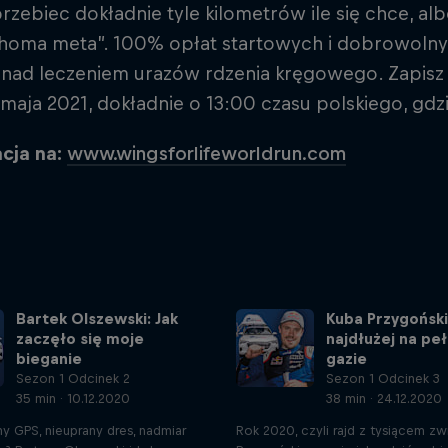
zebiec dokładnie tyle kilometrów ile się chce, albo
choma meta”. 100% opłat startowych i dobrowoln
nad leczeniem urazów rdzenia kręgowego. Zapisz się
 maja 2021, dokładnie o 13:00 czasu polskiego, gdz
acja na:
www.wingsforlifeworldrun.com
Bartek Olszewski: Jak
Kuba Przygoński
zaczęło się moje
najdłużej na pe
bieganie
gazie
Sezon 1 Odcinek 2
Sezon 1 Odcinek 3
35 min · 10.12.2020
38 min · 24.12.2020
 GPS, nieuprany dres, nadmiar
Rok 2020, czyli rajd z tysiącem z