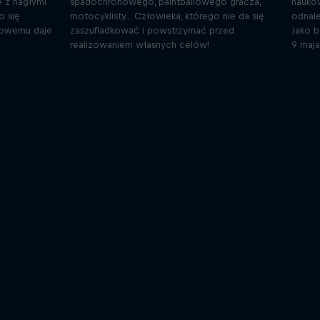
e z nagłymi
spadochronowego, paintballowego gracza,
nauko
o się
motocyklisty... Człowieka, którego nie da się
odnale
dowemu daje
zaszufladkować i powstrzymać przed
Jako b
realizowaniem własnych celów!
9 maja