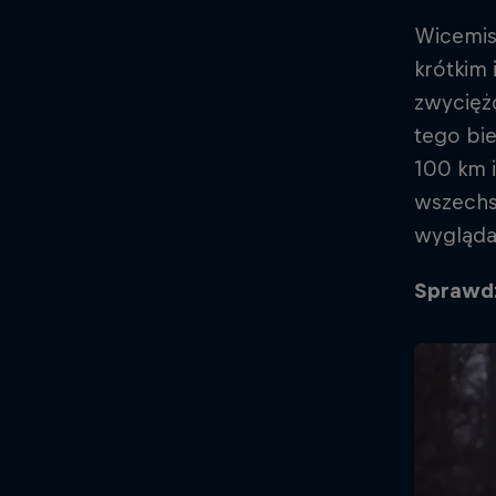
Wicemist
krótkim 
zwyciężc
tego bi
100 km i
wszechst
wygląda 
Sprawdź,