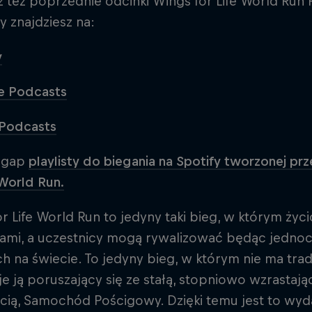
też poprzednie odcinki Wings for Life World Run 
 znajdziesz na:
y
e Podcasts
 Podcasts
egap
playlisty do biegania na Spotify tworzonej 
 World Run.
r Life World Run to jedyny taki bieg, w którym życ
rami, a uczestnicy mogą rywalizować będąc jednoc
h na świecie. To jedyny bieg, w którym nie ma trady
e ją poruszający się ze stałą, stopniowo wzrasta
ią, Samochód Pościgowy. Dzięki temu jest to wyda