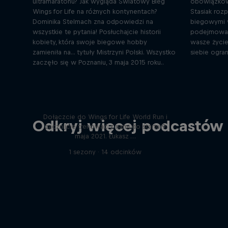
ultramaratonu? Jak wygląda Światowy Bieg
obowiązków?
Wings for Life na różnych kontynentach?
Stasiak rozp
Dominika Stelmach zna odpowiedzi na
biegowymi w
wszystkie te pytania! Posłuchajcie historii
podejmowan
kobiety, która swoje biegowe hobby
wasze życie
zamieniła na... tytuły Mistrzyni Polski. Wszystko
siebie ogran
zaczęło się w Poznaniu, 3 maja 2015 roku..
Wings for Life World Run
Podcast
Dołączcie do Wings for Life World Run i
Odkryj więcej podcastów 
zacznijcie trenować z nami do startu 9
maja 2021. Łukasz …
1 sezony · 14 odcinków