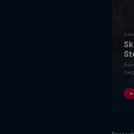
3 min
Sk
St
Pozn
bieg