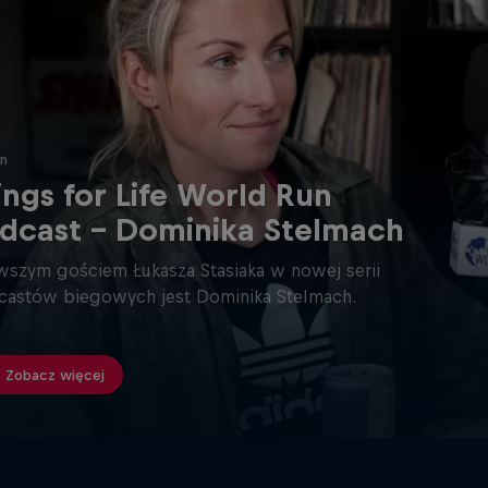
in
ngs for Life World Run
dcast - Dominika Stelmach
wszym gościem Łukasza Stasiaka w nowej serii
astów biegowych jest Dominika Stelmach.
Zobacz więcej