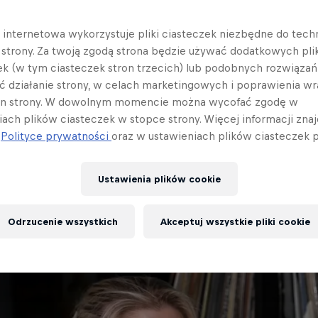
a internetowa wykorzystuje pliki ciasteczek niezbędne do tec
pierwszego Wings for Life World Run Podcast jest
a strony. Za twoją zgodą strona będzie używać dodatkowych pl
wa, trzydziestoparoletnia kobieta, przed którą resp
ek (w tym ciasteczek stron trzecich) lub podobnych rozwiązań
ć działanie strony, w celach marketingowych i poprawienia wr
anych na całym świecie, Dominika Stelmach. W r
in strony. W dowolnym momencie można wycofać zgodę w
ziała między innymi o swoim pierwszym biegu na 1
iach plików ciasteczek w stopce strony. Więcej informacji znaj
 odgrywa sport, kto pomaga jej w realizowaniu tej 
j
Polityce prywatności
oraz w ustawieniach plików ciasteczek p
gi w różnych formułach oraz udzieliła kilku wskazó
ować się do Światowego Biegu w 2021 roku.
Ustawienia plików cookie
podcast na video:
Odrzucenie wszystkich
Akceptuj wszystkie pliki cookie