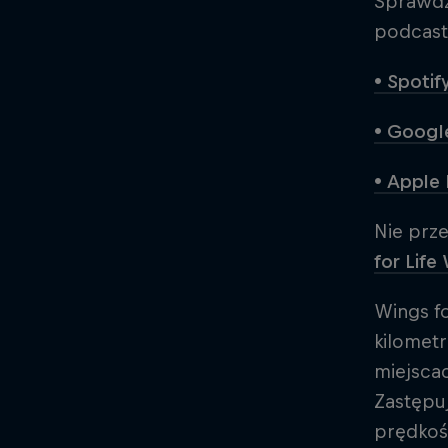
Sprawdź 
podcasty
• Spotif
• Googl
• Apple
Nie prz
for Life
Wings fo
kilomet
miejscac
Zastępuj
prędkośc