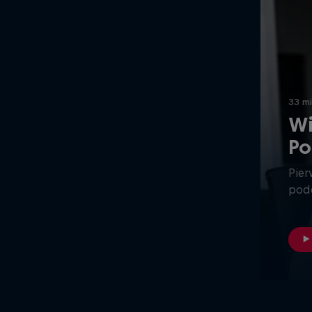
33 m
Wi
Po
Pier
podc