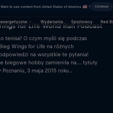
Continue
Want to see content from United States of America
?
 energetyczne
Wydarzenia
Sportowcy
Red Bu
ngs for Life World Run Podcast
o tenisa? O czym myśli się podczas
ieg Wings for Life na różnych
dpowiedzi na wszystkie te pytania!
oje biegowe hobby zamieniła na... tytuły
w Poznaniu, 3 maja 2015 roku..