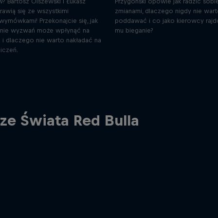
 Bartosz Olszewski i Łukasz
Przygoński opowie jak radzić sobi
rawią się ze wszystkimi
zmianami, dlaczego nigdy nie wart
ymówkami! Przekonajcie się, jak
poddawać i co jako kierowcy raj
ie wyzwań może wpłynąć na
mu bieganie?
 i dlaczego nie warto nakładać na
iczeń.
ze Świata Red Bulla