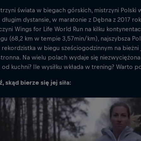
rzyni świata w biegach górskich, mistrzyni Polski
i długim dystansie, w maratonie z Dębna z 2017 rok
zyni Wings for Life World Run na kilku kontynentach
egu (68,2 km w tempie 3,57min/km), najszybsza Pol
 rekordzistka w biegu sześciogodzinnym na bieżni 
ronna. Na wielu polach wydaje się niezwyciężona.
od kuchni? Ile wysiłku wkłada w trening? Warto p
 skąd bierze się jej siła: