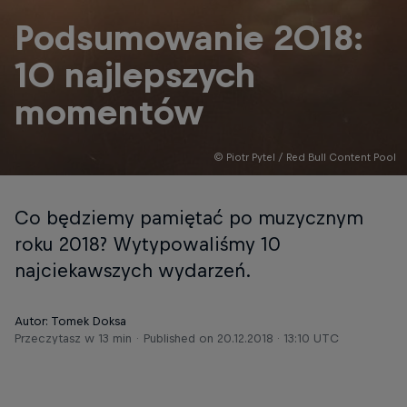
Podsumowanie 2018:
10 najlepszych
momentów
© Piotr Pytel / Red Bull Content Pool
Co będziemy pamiętać po muzycznym
roku 2018? Wytypowaliśmy 10
najciekawszych wydarzeń.
Autor: Tomek Doksa
Przeczytasz w 13 min
Published on
20.12.2018 · 13:10 UTC