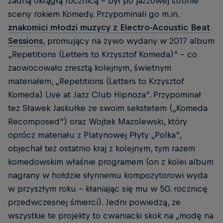
żadną okrągłą rocznicą – był po jazzowej stronie
sceny rokiem Komedy. Przypominali go m.in.
znakomici młodzi muzycy z Electro-Acoustic Beat
Sessions
, promujący na żywo wydany w 2017 album
„Repetitions (Letters to Krzysztof Komeda)” – co
zaowocowało zresztą kolejnym, świetnym
materiałem, „Repetitions (Letters to Krzysztof
Komeda) Live at Jazz Club Hipnoza”. Przypominał
też Sławek Jaskułke ze swoim sekstetem („Komeda
Recomposed”) oraz Wojtek Mazolewski, który
oprócz materiału z Platynowej Płyty „Polka”,
objechał też ostatnio kraj z kolejnym, tym razem
komedowskim właśnie programem (on z kolei album
nagrany w hołdzie słynnemu kompozytorowi wyda
w przyszłym roku – kłaniając się mu w 50. rocznicę
przedwczesnej śmierci). Jedni powiedzą, że
wszystkie te projekty to cwaniacki skok na „modę na