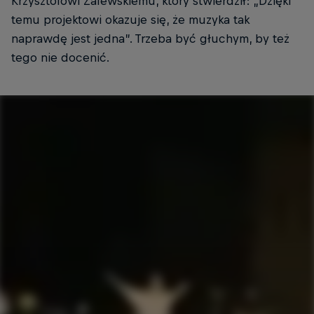
Krzysztofowi Zalewskiemu, który stwierdził: „Dzięki
temu projektowi okazuje się, że muzyka tak
naprawdę jest jedna”. Trzeba być głuchym, by też
tego nie docenić.