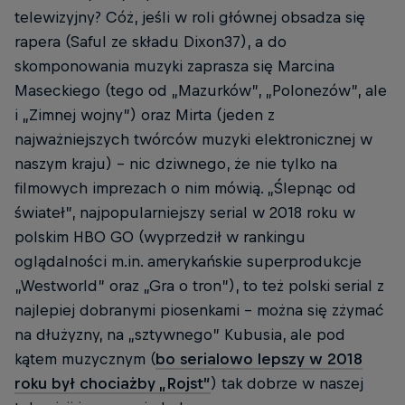
telewizyjny? Cóż, jeśli w roli głównej obsadza się
rapera (Saful ze składu Dixon37), a do
skomponowania muzyki zaprasza się Marcina
Maseckiego (tego od „Mazurków”, „Polonezów”, ale
i „Zimnej wojny”) oraz Mirta (jeden z
najważniejszych twórców muzyki elektronicznej w
naszym kraju) – nic dziwnego, że nie tylko na
filmowych imprezach o nim mówią. „Ślepnąc od
świateł”, najpopularniejszy serial w 2018 roku w
polskim HBO GO (wyprzedził w rankingu
oglądalności m.in. amerykańskie superprodukcje
„Westworld” oraz „Gra o tron”), to też polski serial z
najlepiej dobranymi piosenkami – można się zżymać
na dłużyzny, na „sztywnego” Kubusia, ale pod
kątem muzycznym (
bo serialowo lepszy w 2018
roku był chociażby „Rojst”
) tak dobrze w naszej