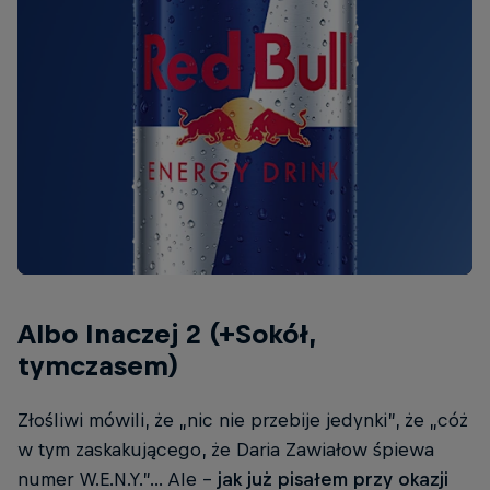
Albo Inaczej 2 (+Sokół,
tymczasem)
Złośliwi mówili, że „nic nie przebije jedynki”, że „cóż
w tym zaskakującego, że Daria Zawiałow śpiewa
numer W.E.N.Y.”... Ale –
jak już pisałem przy okazji