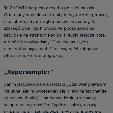
To ZNOWU był piękny rok dla polskiej muzyki.
Obfitujący w wiele znakomitych wydarzeń i premier,
niemal w każdym zakątku muzycznej sceny. Na
szczegółowe, np. hiphopowe podsumowania
przyjdzie na stronach Red Bull Music jeszcze pora,
ale póki co wybraliśmy 10 najciekawszych
momentów mijających 12 miesięcy. W kolejności --
plus minus -- chronologicznej.
„Rapersampler”
Zanim jeszcze Polska usłyszała
„Czerwony dywan”
Palucha
, zanim wyprzedały się bilety na Taconafide
(o tym za chwilę) – na białym koniu, to znaczy
samplerze, wjechał Ten Typ Mes, jak się dzisiaj
okazuje, autor najciekawszej płyty hiphopowej w