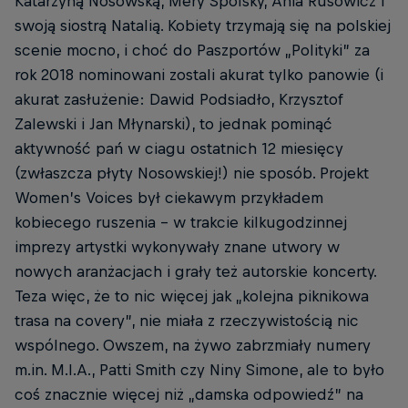
Katarzyną Nosowską, Mery Spolsky, Ania Rusowicz i
swoją siostrą Natalią. Kobiety trzymają się na polskiej
scenie mocno, i choć do Paszportów „Polityki” za
rok 2018 nominowani zostali akurat tylko panowie (i
akurat zasłużenie: Dawid Podsiadło, Krzysztof
Zalewski i Jan Młynarski), to jednak pominąć
aktywność pań w ciagu ostatnich 12 miesięcy
(zwłaszcza płyty Nosowskiej!) nie sposób. Projekt
Women’s Voices był ciekawym przykładem
kobiecego ruszenia – w trakcie kilkugodzinnej
imprezy artystki wykonywały znane utwory w
nowych aranżacjach i grały też autorskie koncerty.
Teza więc, że to nic więcej jak „kolejna piknikowa
trasa na covery”, nie miała z rzeczywistością nic
wspólnego. Owszem, na żywo zabrzmiały numery
m.in. M.I.A., Patti Smith czy Niny Simone, ale to było
coś znacznie więcej niż „damska odpowiedź” na