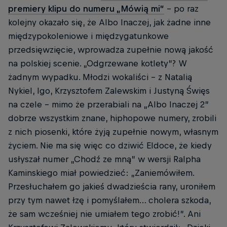
premiery klipu do numeru „Mówią mi”
– po raz
kolejny okazało się, że Albo Inaczej, jak żadne inne
międzypokoleniowe i międzygatunkowe
przedsięwzięcie, wprowadza zupełnie nową jakość
na polskiej scenie. „Odgrzewane kotlety”? W
żadnym wypadku. Młodzi wokaliści – z Natalią
Nykiel, Igo, Krzysztofem Zalewskim i Justyną Święs
na czele – mimo że przerabiali na „Albo Inaczej 2”
dobrze wszystkim znane, hiphopowe numery, zrobili
z nich piosenki, które żyją zupełnie nowym, własnym
życiem. Nie ma się więc co dziwić Eldoce, że kiedy
usłyszał numer „Chodź ze mną” w wersji Ralpha
Kaminskiego miał powiedzieć: „Zaniemówiłem.
Przesłuchałem go jakieś dwadzieścia rany, uroniłem
przy tym nawet łzę i pomyślałem… cholera szkoda,
że sam wcześniej nie umiałem tego zrobić!”. Ani