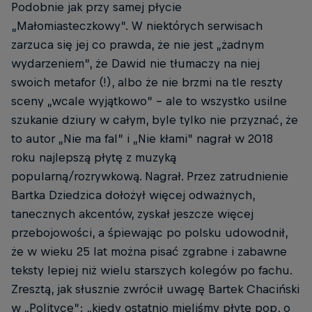
Podobnie jak przy samej płycie
„Małomiasteczkowy”. W niektórych serwisach
zarzuca się jej co prawda, że nie jest „żadnym
wydarzeniem”, że Dawid nie tłumaczy na niej
swoich metafor (!), albo że nie brzmi na tle reszty
sceny „wcale wyjątkowo” – ale to wszystko usilne
szukanie dziury w całym, byle tylko nie przyznać, że
to autor „Nie ma fal” i „Nie kłami” nagrał w 2018
roku najlepszą płytę z muzyką
popularną/rozrywkową. Nagrał. Przez zatrudnienie
Bartka Dziedzica dołożył więcej odważnych,
tanecznych akcentów, zyskał jeszcze więcej
przebojowości, a śpiewając po polsku udowodnił,
że w wieku 25 lat można pisać zgrabne i zabawne
teksty lepiej niż wielu starszych kolegów po fachu.
Zresztą, jak słusznie zwrócił uwagę Bartek Chaciński
w „Polityce”: „kiedy ostatnio mieliśmy płytę pop, o