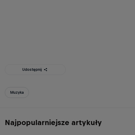
Red Bull Music Presents: Dawid Podsiadło Gra
© Michał Murawski / ishootmusic
Udostępnij
Muzyka
Najpopularniejsze artykuły