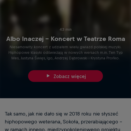
43 min
Albo Inaczej - Koncert w Teatrze Roma
Niesamowity koncert z udziałem wielu gwiazd polskiej muzyki.
Hiphopowe klasyki odświeżają w nowych wersach m.in. Ten Typ
Mes, Justyna Święs, Igo, Andrzej Dąbrowski i Krystyna Prońko.
Zobacz więcej
Tak samo, jak nie dało się w 2018 roku nie słyszeć
hiphopowego weterana, Sokoła, przerabiającego –
w ramach innego, międzypokoleniowego projektu