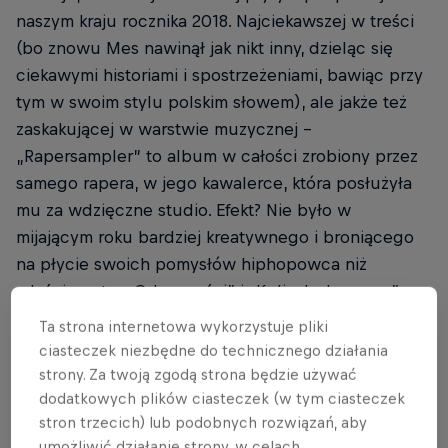
naszym kraju rocznika 2018. Najciekawszej w treści
(bo znowu Mes nawinął jak nikt inny, dzieląc się
ciekawymi historiami i spostrzeżeniami, bawiąc przy
tym w swoim stylu polskim słowem), ale jakże też
zaskakującej w warstwie muzycznej –
„Rapersampler” to album w całości zrobiony przez
samego rapera, w jego kawalerce, która posłużyła
mu za wdzięczne studio. Efekt? Nie było w
mijającym roku bardziej kreatywnego i broniącego
na płycie swoich pomysłów hiphopowca niż
właśnie autor „Odporności” i „Kuli z bukszpanu”.
Ta strona internetowa wykorzystuje pliki
ciasteczek niezbędne do technicznego działania
strony. Za twoją zgodą strona będzie używać
On sam tak tłumaczył genezę albumu:
dodatkowych plików ciasteczek (w tym ciasteczek
stron trzecich) lub podobnych rozwiązań, aby
„Przeprowadziłem się ponownie na osiedle typu
umożliwić działanie strony, w celach