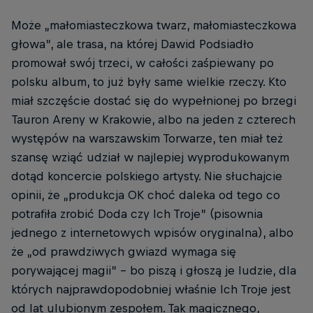
Może „małomiasteczkowa twarz, małomiasteczkowa
głowa”, ale trasa, na której Dawid Podsiadło
promował swój trzeci, w całości zaśpiewany po
polsku album, to już były same wielkie rzeczy. Kto
miał szczęście dostać się do wypełnionej po brzegi
Tauron Areny w Krakowie, albo na jeden z czterech
występów na warszawskim Torwarze, ten miał też
szansę wziąć udział w najlepiej wyprodukowanym
dotąd koncercie polskiego artysty. Nie słuchajcie
opinii, że „produkcja OK choć daleka od tego co
potrafiła zrobić Doda czy Ich Troje” (pisownia
jednego z internetowych wpisów oryginalna), albo
że „od prawdziwych gwiazd wymaga się
porywającej magii” – bo piszą i głoszą je ludzie, dla
których najprawdopodobniej właśnie Ich Troje jest
od lat ulubionym zespołem. Tak magicznego,