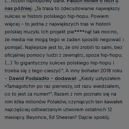
i… rozbili hiphopowy bank.
Paluch mówił o nich u
nas później
: „Ta trasa to zdecydowanie największy
sukces w historii polskiego hip-hopu. Powiem
więcej – to jedna z największych tras w historii
polskiej muzyki. Ich projekt pie****nął tak mocno,
że media nie mogą tego w żaden sposób negować i
pomijać. Najlepsze jest to, że oni zrobili to sami, bez
oficjalnej pomocy ludzi z zewnątrz, spoza hip-hopu.
(…) To gigantyczny sukces polskiego hip-hopu i
trzeba się z tego cieszyć”. A inny bohater 2018 roku
–
Dawid Podsiadło – dodawał
: „Kiedy usłyszałem
»Tamagotchi« po raz pierwszy, od razu wiedziałem,
co to jest za numer!”. Razem z nim poznało się na
nim kilka milionów Polaków, czyniących ten kawałek
najczęściej odtwarzanym utworem ostatnich 12
miesięcy. Beyonce, Ed Sheeran? Dajcie spokój.