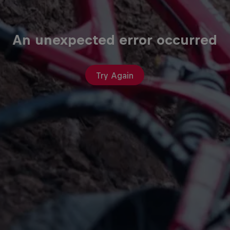
An unexpected error occurred
Try Again