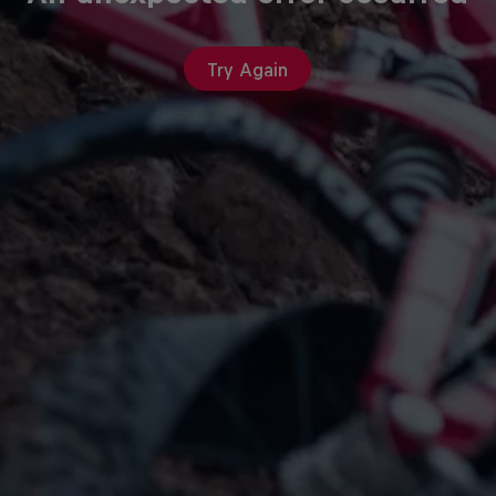
Try Again