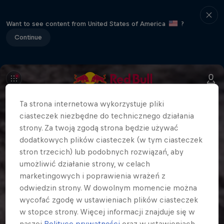
Want to see content from United States of America
?
Continue
Ta strona internetowa wykorzystuje pliki
ciasteczek niezbędne do technicznego działania
strony. Za twoją zgodą strona będzie używać
dodatkowych plików ciasteczek (w tym ciasteczek
stron trzecich) lub podobnych rozwiązań, aby
umożliwić działanie strony, w celach
marketingowych i poprawienia wrażeń z
odwiedzin strony. W dowolnym momencie można
wycofać zgodę w ustawieniach plików ciasteczek
w stopce strony. Więcej informacji znajduje się w
naszej
Polityce prywatności
oraz w ustawieniach