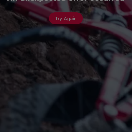
Try Again