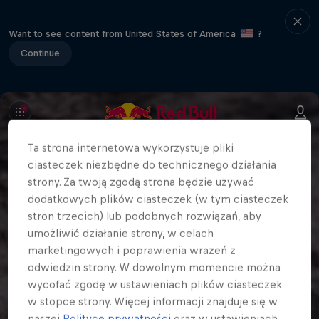
Want to see content from United States of America
?
Continue
Ta strona internetowa wykorzystuje pliki
ciasteczek niezbędne do technicznego działania
strony. Za twoją zgodą strona będzie używać
dodatkowych plików ciasteczek (w tym ciasteczek
stron trzecich) lub podobnych rozwiązań, aby
umożliwić działanie strony, w celach
marketingowych i poprawienia wrażeń z
odwiedzin strony. W dowolnym momencie można
wycofać zgodę w ustawieniach plików ciasteczek
w stopce strony. Więcej informacji znajduje się w
naszej
Polityce prywatności
oraz w ustawieniach