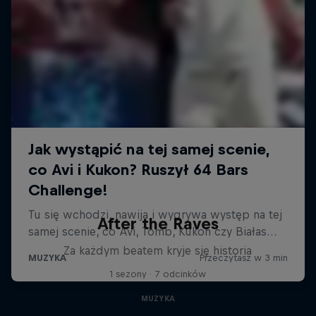
After the Raves
Za każdym beatem kryje się historia
1 sezony · 7 odcinków
MUZYKA