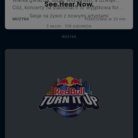
See.Hear.Now.
Sesje na żywo z nowymi artystami
3 sezon · 108 odcinków
MUZYKA