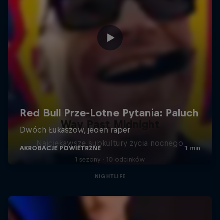
Way Past Midnight
Najciekawsze subkultury życia nocnego
1 sezony · 10 odcinków
NIGHTLIFE