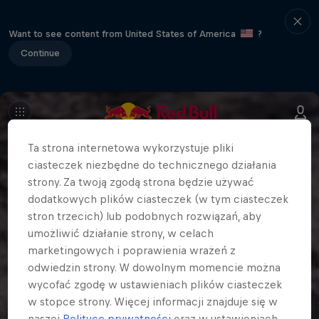
Want to see content from United States of America
?
Continue
Ta strona internetowa wykorzystuje pliki
ciasteczek niezbędne do technicznego działania
strony. Za twoją zgodą strona będzie używać
dodatkowych plików ciasteczek (w tym ciasteczek
stron trzecich) lub podobnych rozwiązań, aby
umożliwić działanie strony, w celach
marketingowych i poprawienia wrażeń z
odwiedzin strony. W dowolnym momencie można
wycofać zgodę w ustawieniach plików ciasteczek
w stopce strony. Więcej informacji znajduje się w
naszej
Polityce prywatności
oraz w ustawieniach