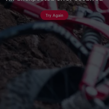
Try Again