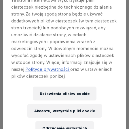
Ta strona internetowa wykorzystuje pliki
zapraszamy do wspomnienia dawnych
ciasteczek niezbędne do technicznego działania
czasów, gdy na skoczniach rządzili Małysz,
strony. Za twoją zgodą strona będzie używać
dodatkowych plików ciasteczek (w tym ciasteczek
Schmitt, Schlierenzauer i spółka.
stron trzecich) lub podobnych rozwiązań, aby
umożliwić działanie strony, w celach
Autor: Red Bull Polska
marketingowych i poprawienia wrażeń z
Przeczytasz w 1 min
Published on
12.02.2025 · 12:11 UTC
odwiedzin strony. W dowolnym momencie można
wycofać zgodę w ustawieniach plików ciasteczek
w stopce strony. Więcej informacji znajduje się w
naszej
Polityce prywatności
oraz w ustawieniach
Dowiedz się więcej
plików ciasteczek poniżej.
Red Bull Skoki w Punkt
Adam Małysz
1 kwietnia 2026
Polska
Ustawienia plików cookie
Motyw przewodni quizu to
kapitanowie
Akceptuj wszystkie pliki cookie
wydarzenia Red Bull Skoki w Punkt
, które odbędzie
się 5 kwietnia w Zakopanem. Legendy sprzed lat -
Odrzucenie wszystkich