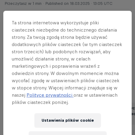
Przeczytasz w 1 min
Published on
18.03.2025 · 13:05 UTC
Ta strona internetowa wykorzystuje pliki
ciasteczek niezbędne do technicznego działania
Chcesz autograf Ryoyu?
Kup bilet i wpadaj na
strony. Za twoją zgodą strona będzie używać
Red Bull Skoki w Punkt w Zakopanem 5 kwietnia
dodatkowych plików ciasteczek (w tym ciasteczek
oraz weź udział w sesjach autografowych z
stron trzecich) lub podobnych rozwiązań, aby
umożliwić działanie strony, w celach
gwiazdami.
marketingowych i poprawienia wrażeń z
odwiedzin strony. W dowolnym momencie można
wycofać zgodę w ustawieniach plików ciasteczek
w stopce strony. Więcej informacji znajduje się w
naszej
Polityce prywatności
oraz w ustawieniach
Powiązane
plików ciasteczek poniżej.
6 powodów, dla któryc
Red Bull Skoki w Punkt
zobaczyć na żywo Re
1 kwietnia 2026
Przeczytasz w 4 min
Ustawienia plików cookie