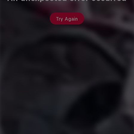
Try Again