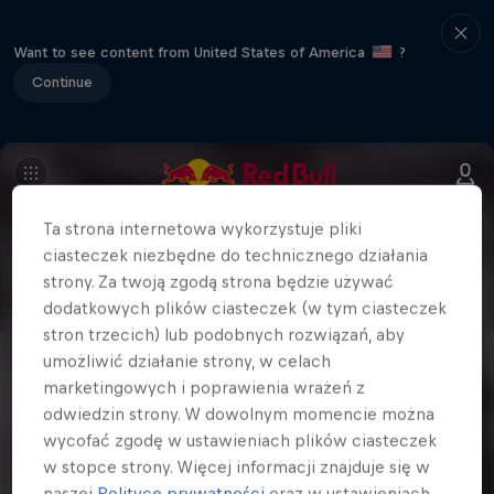
Want to see content from United States of America
?
Continue
Ta strona internetowa wykorzystuje pliki
ciasteczek niezbędne do technicznego działania
strony. Za twoją zgodą strona będzie używać
dodatkowych plików ciasteczek (w tym ciasteczek
stron trzecich) lub podobnych rozwiązań, aby
umożliwić działanie strony, w celach
marketingowych i poprawienia wrażeń z
odwiedzin strony. W dowolnym momencie można
wycofać zgodę w ustawieniach plików ciasteczek
w stopce strony. Więcej informacji znajduje się w
naszej
Polityce prywatności
oraz w ustawieniach