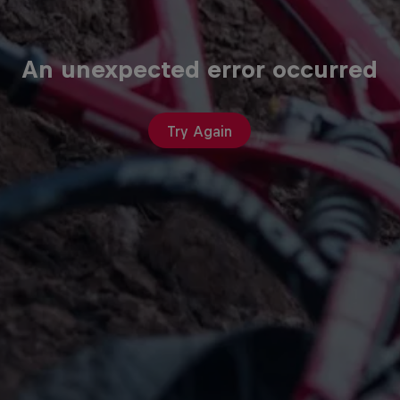
An unexpected error occurred
Try Again