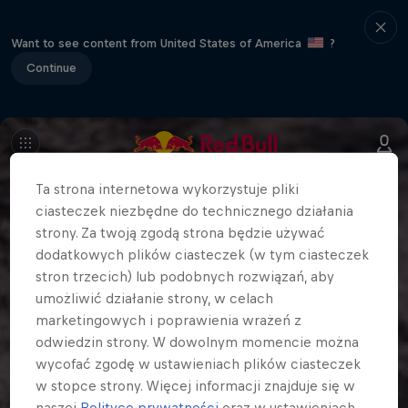
Want to see content from United States of America
?
Continue
Ta strona internetowa wykorzystuje pliki
ciasteczek niezbędne do technicznego działania
strony. Za twoją zgodą strona będzie używać
dodatkowych plików ciasteczek (w tym ciasteczek
stron trzecich) lub podobnych rozwiązań, aby
umożliwić działanie strony, w celach
marketingowych i poprawienia wrażeń z
odwiedzin strony. W dowolnym momencie można
wycofać zgodę w ustawieniach plików ciasteczek
w stopce strony. Więcej informacji znajduje się w
naszej
Polityce prywatności
oraz w ustawieniach