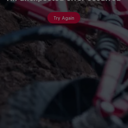
Try Again