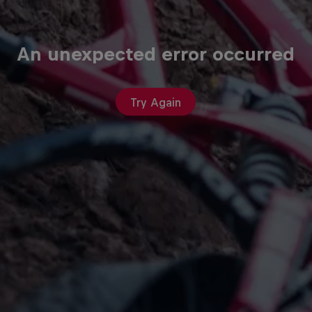
An unexpected error occurred
Try Again