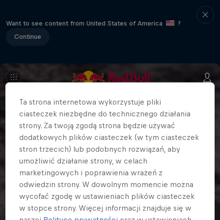
Want to see content from United States of America
?
Continue
Ta strona internetowa wykorzystuje pliki
ciasteczek niezbędne do technicznego działania
strony. Za twoją zgodą strona będzie używać
dodatkowych plików ciasteczek (w tym ciasteczek
stron trzecich) lub podobnych rozwiązań, aby
umożliwić działanie strony, w celach
marketingowych i poprawienia wrażeń z
odwiedzin strony. W dowolnym momencie można
wycofać zgodę w ustawieniach plików ciasteczek
w stopce strony. Więcej informacji znajduje się w
naszej
Polityce prywatności
oraz w ustawieniach