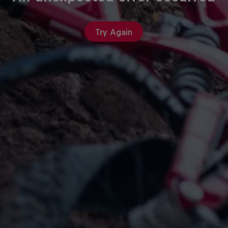
Try Again