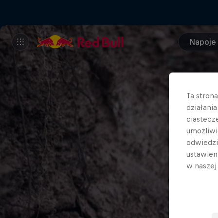
Napoje
Ta stron
działani
ciastecz
umożliwi
odwiedz
ustawien
w nasze