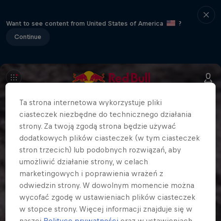
Want to see content from United States of America
?
Continue
Ta strona internetowa wykorzystuje pliki
ciasteczek niezbędne do technicznego działania
strony. Za twoją zgodą strona będzie używać
dodatkowych plików ciasteczek (w tym ciasteczek
stron trzecich) lub podobnych rozwiązań, aby
umożliwić działanie strony, w celach
marketingowych i poprawienia wrażeń z
odwiedzin strony. W dowolnym momencie można
wycofać zgodę w ustawieniach plików ciasteczek
w stopce strony. Więcej informacji znajduje się w
naszej
Polityce prywatności
oraz w ustawieniach