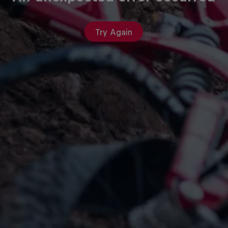
Try Again