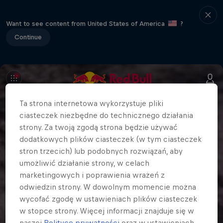
Want to see content from United States of America
?
Continue
Ta strona internetowa wykorzystuje pliki
ciasteczek niezbędne do technicznego działania
strony. Za twoją zgodą strona będzie używać
dodatkowych plików ciasteczek (w tym ciasteczek
stron trzecich) lub podobnych rozwiązań, aby
umożliwić działanie strony, w celach
marketingowych i poprawienia wrażeń z
odwiedzin strony. W dowolnym momencie można
wycofać zgodę w ustawieniach plików ciasteczek
w stopce strony. Więcej informacji znajduje się w
naszej
Polityce prywatności
oraz w ustawieniach