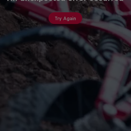
Try Again